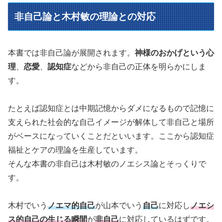
非自己論と木村敏の理論との対応
本書では非自己論が展開されます。
神様のおかげという心
理
、
恋愛
、
認知症
などから非自己の正体を明らかにしま
す。
たとえば認知症とは中期記憶からダメになるもので記憶に
支えられた社会的な自己イメージが解体して非自己と場所
がベースになっていくことだといいます。ここから認知症
福祉とケアの理論を生産しています。
そんな本書の非自己は木村敏のノエシス論とそっくりで
す。
木村でいう
ノエマ的自己
が山本でいう
自己
に対応し
ノエシ
ス的自己の生じる瞬間
が
非自己
に対応しているはずです。