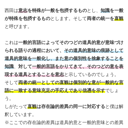
西田は
意志
を特殊が一般を包摂するもの
とし、
知識
を一般
が特殊を包摂するもの
とします。そして
両者の統一を
直観
と呼びます。
これは
一般的言語によってそのつどの道具的意が意味づけ
られる語りの過程において、
その道具的意味の痕跡として
道具的意味を一般化し、また意の個別性を捨象することを
知識
、
対して
一般的言語をかりてきて、そのつどの意を表
現する道具とすることを意志
と示しているのでしょう。
そして
両者の統一としての直観は個別的な意が一般的な言
語に一致する意味充足の手応えであり信憑を示す
でしょ
う。
しがたって
直観
は存在論的差異の同一に対応する
と僕は解
釈しています。
※ここでの存在論的差異は道具的意と一般的意味との差異