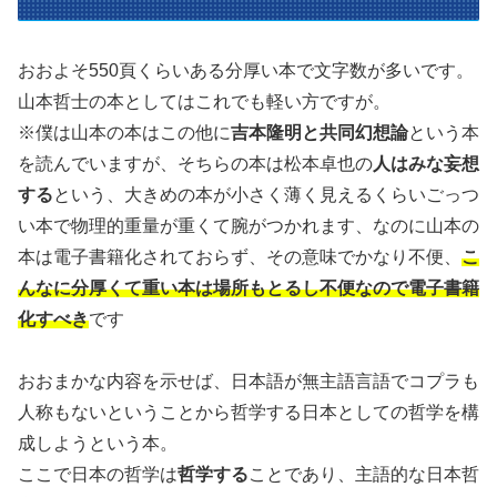
おおよそ550頁くらいある分厚い本で文字数が多いです。
山本哲士の本としてはこれでも軽い方ですが。
※僕は山本の本はこの他に
吉本隆明と共同幻想論
という本
を読んでいますが、そちらの本は松本卓也の
人はみな妄想
する
という、大きめの本が小さく薄く見えるくらいごっつ
い本で物理的重量が重くて腕がつかれます、なのに山本の
本は電子書籍化されておらず、その意味でかなり不便、
こ
んなに分厚くて重い本は場所もとるし不便なので電子書籍
化すべき
です
おおまかな内容を示せば、日本語が無主語言語でコプラも
人称もないということから哲学する日本としての哲学を構
成しようという本。
ここで日本の哲学は
哲学する
ことであり、主語的な日本哲