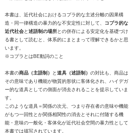
本書は、近代社会におけるコプラ的な主述分離の因果構
造・同一律構造の暴力的な不安定性に対して、
コプラ的な
近代社会
と
述語制の場所
との併存による安定化を基礎づけ
る書として読むと、体系的にまとまって理解できるかと思
います。
※コプラとはBE動詞のこと
本書の
商品（主語制）
と
道具（述語制）
の対比も、商品は
その意味であり機能が物質的形状に客体化され、ハイデガ
ー的な道具としての側面が消去されることを提示していま
す。
このような道具＝関係の次元、つまり存在者の意味や機能
がもつ一回性とか関係相関性の消去とそれに付随する機
能・意味の一般化・客体化が近代社会空間の暴力性として
本書では描写されています。