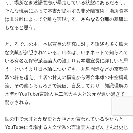
り、場所なき述語意志が暴走している状態にあるだろう。
そんな現実にあって本書が提示する非分離技術・場所資本
は非分離によって分離を実現する、
さらなる分離
の基盤に
もなると思う。
ところでこの本、本居宣長の研究に対する論述も多く膨大
な文献が参照されている。山本は、いまネットで知られて
いる有名な保守派言論人の誰よりも本居宣長に詳しいと思
う。というより日本論についても、九鬼周造などの京都学
派の枠を超え、土居の甘えの構造から河合隼雄の中空構造
論、その他もろもろまで読破、言及しており、知識理解の
水準がYouTuber言論人や二流大学人と次元が違い過ぎて
驚かされる。
世の中で天才とか歴史とか神とか言われているやたらと
YouTubeに登場する人文学系の言論芸人はぜんぜん歴史じ