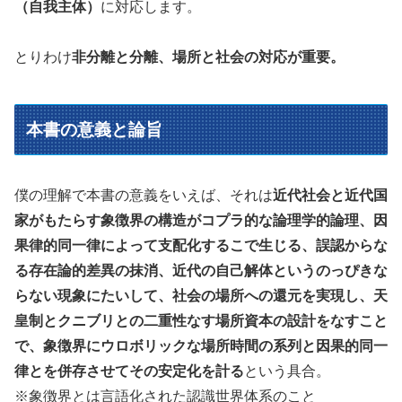
（自我主体）
に対応します。
とりわけ
非分離と分離、場所と社会の対応が重要。
本書の意義と論旨
僕の理解で本書の意義をいえば、それは
近代社会と近代国
家がもたらす象徴界の構造がコプラ的な論理学的論理、因
果律的同一律によって支配化するこで生じる、誤認からな
る存在論的差異の抹消、近代の自己解体というのっぴきな
らない現象にたいして、社会の場所への還元を実現し、天
皇制とクニブリとの二重性なす場所資本の設計をなすこと
で、象徴界にウロボリックな場所時間の系列と因果的同一
律とを併存させてその安定化を計る
という具合。
※象徴界とは言語化された認識世界体系のこと