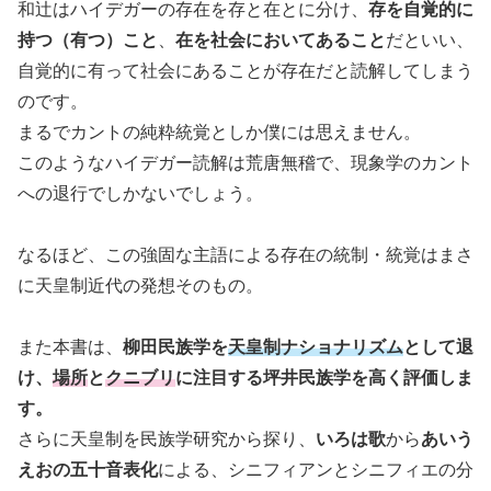
和辻はハイデガーの存在を存と在とに分け、
存を自覚的に
持つ（有つ）こと
、
在を社会においてあること
だといい、
自覚的に有って社会にあることが存在だと読解してしまう
のです。
まるでカントの純粋統覚としか僕には思えません。
このようなハイデガー読解は荒唐無稽で、現象学のカント
への退行でしかないでしょう。
なるほど、この強固な主語による存在の統制・統覚はまさ
に天皇制近代の発想そのもの。
また本書は、
柳田民族学を
天皇制ナショナリズム
として退
け、
場所
と
クニブリ
に注目する坪井民族学を高く評価しま
す。
さらに天皇制を民族学研究から探り、
いろは歌
から
あいう
えおの五十音表化
による、シニフィアンとシニフィエの分