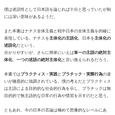
僕は述語性として日本語を論じれば十分と思っていたが制
には深い意味があるようだ。
また本書はナチス全体主義と戦中日本の全体主義を的確に
表現している。ナチスを
主体化の主語化
、日本を
主体化の
述語化
だという。
分かりやすいが、さらに簡単にいえば
単一の主語の絶対主
体化
、
一つの述語の絶対主体化
と言い換えられるだろう。
本書では
プラクティス・実践
と
プラチック・実際行為
の違
いが徹底的に強調されている。僕の考えだとプラクティス
は主語による目的的な社会的行為を示し、プラチックは無
目的的で無主語的な日常の行為や慣習を示すのだと思う。
ともあれ、今の日本の言論は極めて想像的なレベルにあ