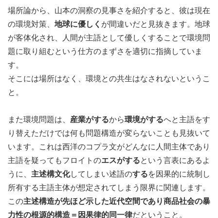
場所論から、山本の洞察の見事さを紹介すると、彼は現在
の環境対策、
地球に優しく
が間違いだと見抜きます。地球
が客体化され、人間が主語として優しくすることで環境問
題に取り組むという仕方のまずさを適切に指摘していま
す。
そこには場所はなく、環境との共生はなされないというこ
と。
また環境問題は、
産業がする
から
環境がする
へと主語をす
り替えただけでは何も問題構造が変らないことも見抜いて
います。これは西洋のコプラ文がどんなに人間主体であり
主語を疑ってもフロイトの
エスがする
という言表にあるよ
うに、
主述構文化
してしまい述語の
する
を因果的に統制し
所有する主語主体が想定されてしまう限界に関連します。
この
主述構造が先ほど示した近代空間であり商品社会の暴
力性の根源的構造＝因果律的同一律
だということ。