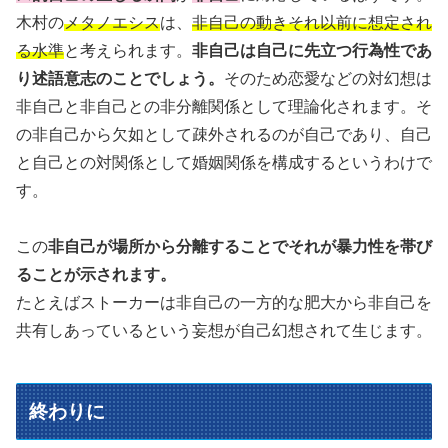
木村の
メタノエシス
は、
非自己の動きそれ以前に想定され
る水準
と考えられます。
非自己は自己に先立つ行為性であ
り述語意志のことでしょう。
そのため恋愛などの対幻想は
非自己と非自己との非分離関係として理論化されます。そ
の非自己から欠如として疎外されるのが自己であり、自己
と自己との対関係として婚姻関係を構成するというわけで
す。
この
非自己が場所から分離することでそれが暴力性を帯び
ることが示されます。
たとえばストーカーは非自己の一方的な肥大から非自己を
共有しあっているという妄想が自己幻想されて生じます。
終わりに