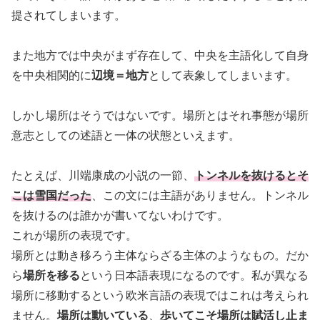
提されてしまいます。
また地方では中央がまず存在して、中央を主語化して自身
を中央相関的に
辺境＝地方
として表象してしまいます。
しかし場所はそうではないです。場所とはそれ事態が場所
意志としての述語と一体の状態といえます。
たとえば、川端康成の小説の一節、
トンネルを抜けるとそ
こは雪国だった
、この文には主語がありません。トンネル
を抜けるのは誰かが書いてないわけです。
これが場所の表現です。
場所とは動き移ろう主体ならざる主体のようなもの。だか
ら
場所を移る
という日本語表現になるのです。私が異なる
場所に移動するという欧米言語の表現ではこれは考えられ
ません。
場所は動いている
、
歩いてこそ場所は賦活し止ま