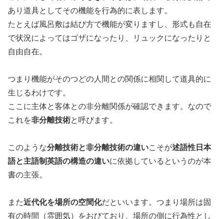
あり道具としてその機能を行為的に表します。
たとえば風呂敷は結び方で機能が変りますし、形式も自在
で状況によってはゴザになったり、リュックになったりと
自由自在。
つまり機能がそのつどの人間との関係に相関して道具的に
生じるわけです。
ここに主体と客体との非分離関係が確認できます。なので
これを
非分離技術
と呼びます。
このような
分離技術と非分離技術の違い
こそが
述語性日本
語と主語制英語の構造の違い
に依拠しているというのが本
書の主張。
また
近代化を場所の空間化
だといいます。つまり場所は固
有の時間（雰囲気）をおびており、場所の側に行為性とし