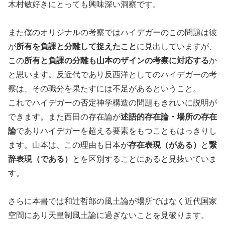
木村敏好きにとっても興味深い洞察です。
また僕のオリジナルの考察ではハイデガーのこの問題は彼
が
所有を負課と分離して捉えたこと
に見出していますが、
この
所有と負課の分離も山本のザインの考察に対応する
か
と思います。反近代であり反西洋としてのハイデガーの考
察は、その職分を果たすには不足があるということ。
これでハイデガーの否定神学構造の問題もきれいに説明が
できます。また西田の存在論が
述語的存在論・場所の存在
論
でありハイデガーを超える要素をもつこともはっきりし
ます。山本は、この理由も日本が
存在表現（がある）
と
繋
辞表現（である）
とを区別することにあると見抜いていま
す。
さらに本書では和辻哲郎の風土論が場所ではなく近代国家
空間にあり天皇制風土論に過ぎないことを見破ります。