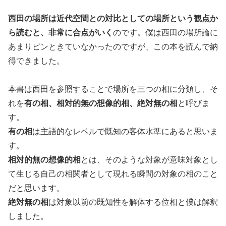
西田の場所は近代空間との対比としての場所という観点か
ら読むと、非常に合点がいく
のです。僕は西田の場所論に
あまりピンときていなかったのですが、この本を読んで納
得できました。
本書は西田を参照することで場所を三つの相に分類し、そ
れを
有の相、相対的無の想像的相、絶対無の相
と呼びま
す。
有の相
は主語的なレベルで既知の客体水準にあると思いま
す。
相対的無の想像的相
とは、そのような対象が意味対象とし
て生じる自己の相関者として現れる瞬間の対象の相のこと
だと思います。
絶対無の相
は対象以前の既知性を解体する位相と僕は解釈
しました。