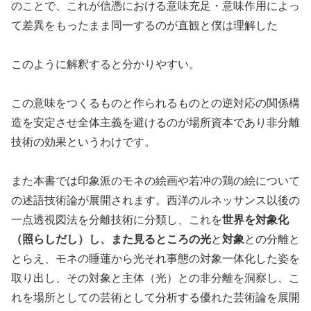
のことで、これが信憑における意味充足・意味作用によっ
て差異をもったまま同一するのが直観と僕は理解した
このように解釈すると分かりやすい。
この意味をつくるものと作られるものとの逆対応の関係構
造を安定させ全体主義を避けるのが場所資本であり非分離
技術の効果というわけです。
また本書では印象派のモネの絵画や若冲の鶏の絵について
の述語技術論が展開されます。西洋のルネッサンス以後の
一点透視図法を分離技術に分類し、これを
世界を対象化
（照らしだし）し、また見るところの光
と
対象
との分離と
とらえ、モネの睡蓮から光それ事態の対象一体化した姿を
取り出し、その対象と主体（光）との非分離を洞察し、こ
れを場所としての芸術として分析する優れた芸術論を展開