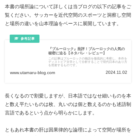
本書の場所論について詳しくは当ブログの以下の記事をご
覧ください。サッカーを近代空間のスポーツと洞察し空間
と場所の違いを山本理論をベースに展開しています。
『ブルーロック』批評！ブルーロックの人気の
秘密に迫る【ネタバレ・レビュー】
この記事はブルーロックの物語を徹底的に考察し、本作を
ディストピア文学として分析することで現代日本のあり方
を照射するものです。
2024.11.02
www.utamaru-blog.com
長くなるので割愛しますが、日本語ではなせ細いものを本
と数え平たいものは枚、丸いのは個と数えるのかも述語制
言語であるという点から明らかにします。
ともあれ本書の肝は因果律的な論理によって空間が場所を