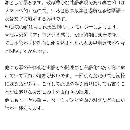
離として暴きます。歌は豊かな述語表現であり表意的（オ
ノマトペ的）なので、いろは歌の放棄は場所なき標準語・
表音文字に対応するわけです。
50音表の起源も古代天皇制のコスモロジーにあります。
天つ神の阿（ア）行という感じ。明治初期に50音表化し
て日本語が学校教育に組み込まれたのも天皇制近代が学校
と関連するからです。
他にも罪の主体化と主語との関連など主語化のあり方に触
れていて面白い考察が多いです。一回読んだだけでも記憶
に残る話が多く、こうして記憶のみを頼りにしても書くこ
とが山盛りなのがこの本の面白さの証拠。
他にもヘーゲル論や、ダーウィンと今西の対立など面白い
話が一杯あります。