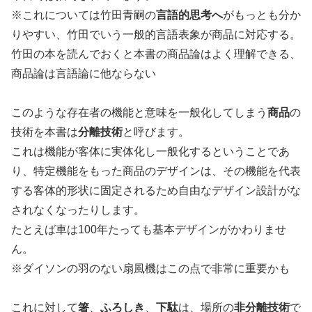
※これについては竹田青嗣の
言語的思考へ
がもっとも分か
りやすい、竹田でいう一般的言語表象が商品に対応する
。
竹田の本を読んでおくと本書の商品論はよく理解できる、
商品論は言語論に他ならない
このような存在者の機能と意味を一般化してしまう
商品
の
技術を本書は
分離技術
と呼びます。
これは機能が客体に実体化し一般化するということであ
り、特定機能をもった商品のデザインは、その機能を代表
する客体的形状に固定されるため自由なデザイン設計がな
されなくなったりします。
たとえば車は100年たっても基本デザインがかわりませ
ん。
※ダイソンの羽のない扇風機はこの点で非常に重要かも
これに対して
箸
、
ふろしき
、
下駄
は、場所の
非分離技術
で