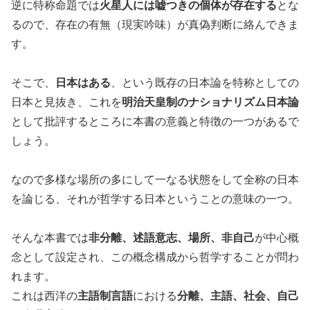
逆に特称命題では
火星人には嘘つきの個体が存在する
とな
るので、存在の有無（現実吟味）が真偽判断に絡んできま
す。
そこで、
日本はある
、という既存の日本論を特称としての
日本と見抜き、これを
明治天皇制のナショナリズム日本論
として批評するところに本書の意義と特徴の一つがあるで
しょう。
なので多様な場所の多にして一なる状態をして全称の日本
を論じる、それが哲学する日本ということの意味の一つ。
そんな本書では
非分離、述語意志、場所、非自己
が中心概
念として設定され、この概念構成から哲学することが問わ
れます。
これは西洋の
主語制言語
における
分離、主語、社会、自己