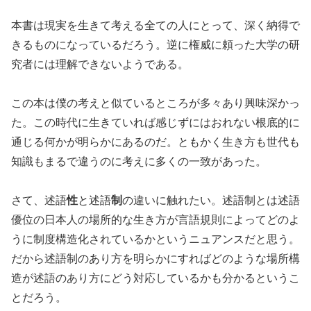
本書は現実を生きて考える全ての人にとって、深く納得で
きるものになっているだろう。逆に権威に頼った大学の研
究者には理解できないようである。
この本は僕の考えと似ているところが多々あり興味深かっ
た。この時代に生きていれば感じずにはおれない根底的に
通じる何かが明らかにあるのだ。ともかく生き方も世代も
知識もまるで違うのに考えに多くの一致があった。
さて、述語
性
と述語
制
の違いに触れたい。述語制とは述語
優位の日本人の場所的な生き方が言語規則によってどのよ
うに制度構造化されているかというニュアンスだと思う。
だから述語制のあり方を明らかにすればどのような場所構
造が述語のあり方にどう対応しているかも分かるというこ
とだろう。