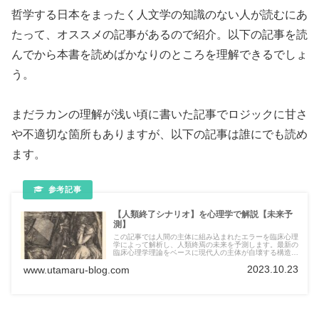
哲学する日本をまったく人文学の知識のない人が読むにあ
たって、オススメの記事があるので紹介。以下の記事を読
んでから本書を読めばかなりのところを理解できるでしょ
う。
まだラカンの理解が浅い頃に書いた記事でロジックに甘さ
や不適切な箇所もありますが、以下の記事は誰にでも読め
ます。
【人類終了シナリオ】を心理学で解説【未来予
測】
この記事では人間の主体に組み込まれたエラーを臨床心理
学によって解析し、人類終焉の未来を予測します。最新の
臨床心理学理論をベースに現代人の主体が自壊する構造を
抽出し世界の崩壊がどのような形でおこるかを独自予想！
2023.10.23
www.utamaru-blog.com