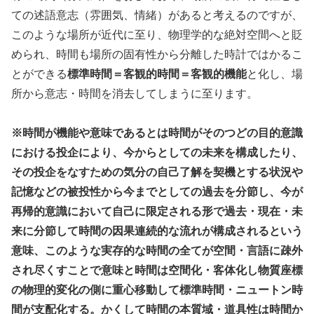
ての述語意志（雰囲気、情緒）があると考えるのですが、
このような場所が近代に至り、物理学的な絶対空間へと貶
められ、時間も場所の固有性から分離した時計ではかるこ
とができる
標準時間＝客観的時間＝客観的機能
と化し、場
所から意志・時間を消去してしまうに至ります。
※時間が機能や意味であるとは時間がそのつどの目的意識
における投企により、今からとしての未来を構成したり、
その投企をなすための気分の自己了解を契機とする状況や
記憶などの被投性から今までとしての過去を分節し、今が
再帰的意識において自己に限定される形で過去・現在・未
来に分節して時間の因果連続的な流れが構成されるという
意味、このような実存的な時間の全てが空間・言語に疎外
され尽くすことで意味と時間は空間化・客体化し物質座標
の物理的変化の側に重心移動して標準時間・ニュートン時
間が支配化する。かくして時間の本質域・道具性は時間か