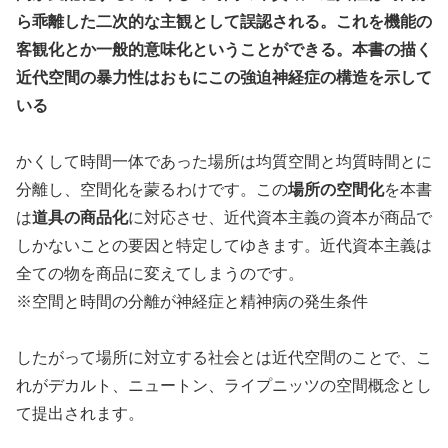
ら乖離した二次的な主観として誤認される。これを機能の
客観化とか一般的意味化ということができる。本書の描く
近代空間の暴力性はおもにこの強迫神経症の構造を示して
いる
かくして時間一体であった場所は均質空間と均質時間とに
分離し、空間化を蒙るわけです。この
場所の空間化
を本書
は
道具の商品化
に対応させ、近代資本主義の資本が商品で
しかないことの要因と特定してゆきます。近代資本主義は
全ての物を商品に変えてしまうのです。
※空間と時間の分離が神経症と精神病の発生条件
したがって場所に対立する社会とは近代空間のことで、こ
れがデカルト、ニュートン、ライプニッツの空間概念とし
て提出されます。