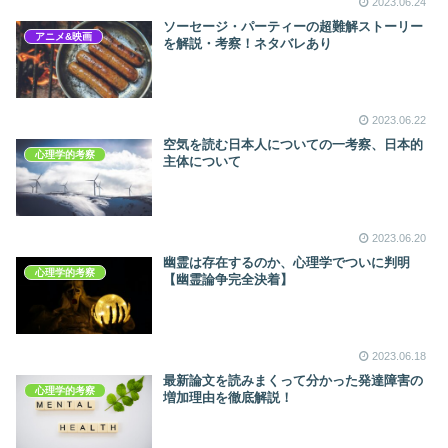
2023.06.24
ソーセージ・パーティーの超難解ストーリー
アニメ&映画
を解説・考察！ネタバレあり
2023.06.22
空気を読む日本人についての一考察、日本的
心理学的考察
主体について
2023.06.20
幽霊は存在するのか、心理学でついに判明
心理学的考察
【幽霊論争完全決着】
2023.06.18
最新論文を読みまくって分かった発達障害の
心理学的考察
増加理由を徹底解説！