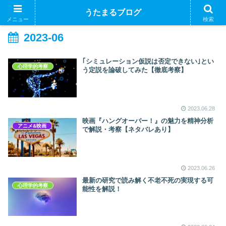
うたまるブログ
メニュー
検索
2023-06
｢シミュレーション仮説は否定できない｣とい
心理学的考察
う定説を論破してみた【徹底考察】
2023.06.28
映画『ハングオーバー！』の魅力を精神分析
アニメ&映画
で解説・考察【ネタバレあり】
2023.06.26
最新の研究で読み解く不老不死の実現する可
心理学的考察
能性を解説！