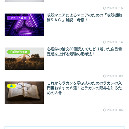
2023.06.16
攻殻マニアによるマニアのための『攻殻機動
アニメ&映画
隊S.A.C.』解説・考察！
2023.06.14
心理学の論文80冊読んでたどり着いた自己肯
心理学的考察
定感を上げる最強の思考法！
2023.06.09
これからラカンを学ぶ人のためのラカンの入
本
門書おすすめ６選！とラカンの限界を知るた
めの３冊
2023.06.06