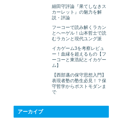
細田守評論『果てしなきス
カーレット』の魅力を解
説・評論
フーコーで読み解くラカン
とヘーゲル！山本哲士で読
むラカンと現代ユング派
イカゲーム3を考察レビュ
ー！血縁を超えるもの【フ
ーコーと東浩紀とイカゲー
ム】
【西部邁の保守思想入門】
表現者塾の塾生必見！？保
守哲学からポストモダンま
で
アーカイブ