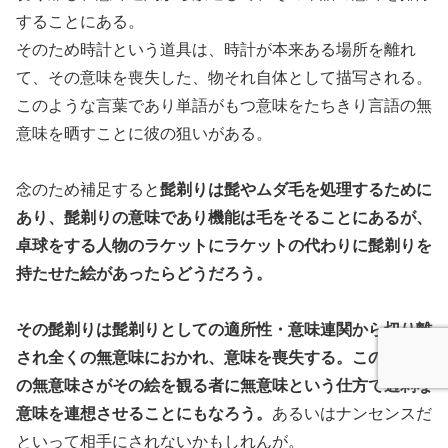
することにある。
そのため時計という道具は、時計が本来ある場所を離れ
て、その意味を喪失した、物それ自体として描写される。
このような言葉であり単語がもつ意味をたちきり言語の無
意味を晒すことに彼の狙いがある。
念のため補足すると
髭剃りは髭やムダ毛を処理するために
あり、髭剃りの意味であり機能は毛をそることにあるが、
卓球をする人物のラケットにラケットの代わりに髭剃りを
持たせた絵があったらどうだろう。
その髭剃りは髭剃りとしての適所性・意味連関から切り離
され全くの無意味におかれ、意味を喪失する。この髭剃り
の無意味さがその絵を観る者に無意味という仕方で過剰な
意味を連想させることにもなろう。
あるいはナンセンスだ
といって相手にされないかもしれんが。