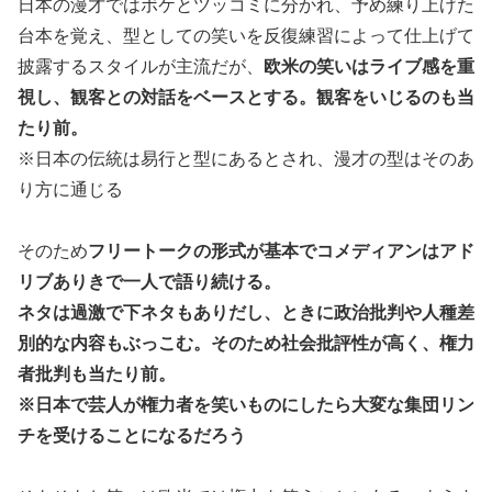
日本の漫才ではボケとツッコミに分かれ、予め練り上げた
台本を覚え、型としての笑いを反復練習によって仕上げて
披露するスタイルが主流だが、
欧米の笑いはライブ感を重
視し、観客との対話をベースとする。観客をいじるのも当
たり前。
※日本の伝統は易行と型にあるとされ、漫才の型はそのあ
り方に通じる
そのため
フリートークの形式が基本でコメディアンはアド
リブありきで一人で語り続ける。
ネタは過激で下ネタもありだし、ときに政治批判や人種差
別的な内容もぶっこむ。そのため社会批評性が高く、権力
者批判も当たり前。
※日本で芸人が権力者を笑いものにしたら大変な集団リン
チを受けることになるだろう