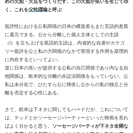
めの欠如・欠点をつくりだす、この欠如が笑いを生じてゆ
く、これを
父性隠喩
と呼ぶ
批評性における公私関係の日米の構造差もまた言語的差異
に還元できる。公から分離した個人主体としての主語
（I）を立ち上げる英語的主語は、内省的な自虐やカテゴ
リー批評を公と私の力関係のなかで実現する作用を原理的
に内在するといってよい。
逆に日本の笑いが提供する公私の自己関係であり内なる自
他関係は、欧米的な分離の弁証法関係をもっていない。公
私は未分化で、ひたすら公に帰依し公からの私の独立と分
離を否定する心性にある。
さて、欧米は下ネタに関してもハードだが、これについて
は、テッドとかソーセージパーティーといった映画を見れ
ばよく分かると思う。
ソーセージパーティが下ネタ全開な