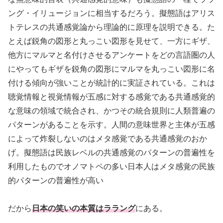
ング・イリュージョンに相当するだろう。擬態語はアリス
トテレスの共通感覚論から理論的に原理を説明できる。た
とえば鋭角の図形と丸っこい図形を見せて、一方にギザ、
他方にマルマと名付けさせるアンケートをどの言語圏の人
にやってもギザを鋭角の図形にマルマを丸っこい図形に名
付ける傾向が強いことが統計的に実証されている。これは
聴覚情報と視覚情報が五感に対する感覚である共通感覚的
な意味の領域で統合され、かつその統合規則に人類普遍の
パターンがあることを示す。人間の意味世界と主体が五感
によって炸裂しないのはメタ感覚である共通感覚のおか
げ。擬態語は民族レベルの共通感覚のパターンの普遍性を
利用したものでオノマトペの多い日本人はメタ感覚の民族
的パターンの普遍性が高い
だから
日本の笑いの本質はララング
にある。