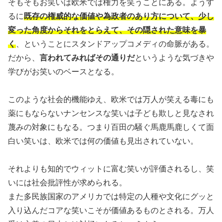
そもそもお笑いは欧米では権力を笑うことにある。ようす
るに
既存の権威的な価値や為政者のあり方について、少し
変った角度からそれをとらえて、その隠された意味を暴
く
、ということにスタンドアップコメディの命脈がある。
だから、
言われてみればその通りだ
というような気づきや
学びがお笑いのベースとなる。
このような社会的機能ゆえ、欧米では万人が笑える毒にも
薬にもならないナンセンスな笑いは子ども欺しと見なされ
蔑みの対象にもなる。つまり百田の騒ぐ馬鹿馬鹿しくて面
白い笑いは、欧米では何の価値も見出されていない。
それよりも知的でウィットに富む笑いが評価されるし、笑
いには社会批評性が求められる。
また多民族国家のアメリカでは特定の人種や文化にグッと
入り込んだコアな笑いこそが価値あるものとされる。万人