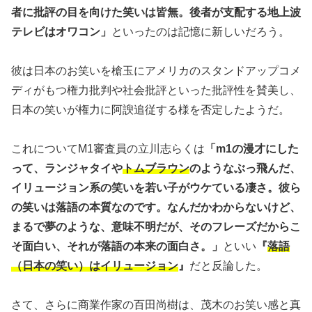
者に批評の目を向けた笑いは皆無。後者が支配する地上波
テレビはオワコン」
といったのは記憶に新しいだろう。
彼は日本のお笑いを槍玉にアメリカのスタンドアップコメ
ディがもつ権力批判や社会批評といった批評性を賛美し、
日本の笑いが権力に阿諛追従する様を否定したようだ。
これについてM1審査員の立川志らくは
「m1の漫才にした
って、ランジャタイや
トムブラウン
のようなぶっ飛んだ、
イリュージョン系の笑いを若い子がウケている凄さ。彼ら
の笑いは落語の本質なのです。なんだかわからないけど、
まるで夢のような、意味不明だが、そのフレーズだからこ
そ面白い、それが落語の本来の面白さ。」
といい
『
落語
（日本の笑い）はイリュージョン
』
だと反論した。
さて、さらに商業作家の百田尚樹は、茂木のお笑い感と真