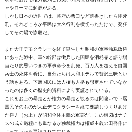
ャやローマに起源がある。
しかし日本の近世では、幕府の悪口など落書きしたら即死
刑。それどころか平民は大名行列を横切っただけで、発狂
してその場で惨殺だ。
また大正デモクラシーを経て誕生した昭和の軍事独裁政権
にあった戦中、軍の幹部は徴兵した国民を消耗品と語り場
当たり的思いつきの軍事命令を乱発、百万人を超える自国
兵士の死体を肴に、自分たちは大和ホテルで贅沢三昧とい
う話もある。下層国民には人権も人格も想定されていなか
ったのは多くの歴史的資料により実証されている。
これをお上の暴走とか権力の暴走と観るのは間違いで下層
国民そのものが大正デモクラシーを経て要請しつくりあげ
た権力（お上）が昭和全体主義の軍部だ。この構図はナチ
スの成立過程にも重なるが独裁権力は権威主義の田吾作に
よって下から要請されて生じる。