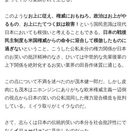
このような
お上に従え、権威におもねろ、政治はお上がや
るもの
、
お上にたてつく奴は殺害！
という国民意識は現代
日本においても根強いと考えることもできる。
日本の戦後
民主制度も米国権威からの命令に迎合して模倣したものに
過ぎない
ということ。こうした公私未分の権力関係が日本
のお笑いの批評精神のなさ、ひいては中世的な先輩後輩の
上下関係を絶対化するお笑い業界の田吾作体質に通じる。
この点について不満を述べたのが茂木健一郎だ。しかし皮
肉にも茂木はニホンジンにありがちな欧米権威主義一辺倒
の視点から日本の笑いの公私混同した権力迎合構造を批判
している。ミイラ取りがミイラなのだ。
さて、志らくは日本の伝統的笑いの本分を社会批評性にで
なく
イリュージョン
に見出したのだった。