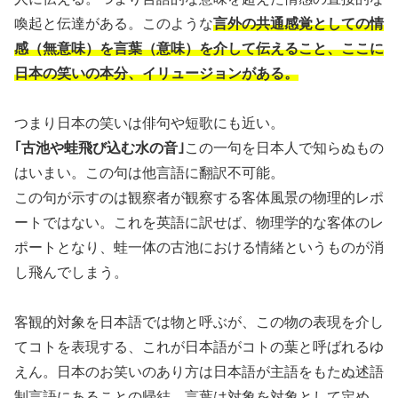
喚起と伝達がある。このような
言外の共通感覚としての情
感（無意味）を言葉（意味）を介して伝えること、ここに
日本の笑いの本分、イリュージョンがある。
つまり日本の笑いは俳句や短歌にも近い。
｢古池や蛙飛び込む水の音｣
この一句を日本人で知らぬもの
はいまい。この句は他言語に翻訳不可能。
この句が示すのは観察者が観察する客体風景の物理的レポ
ートではない。これを英語に訳せば、物理学的な客体のレ
ポートとなり、蛙一体の古池における情緒というものが消
し飛んでしまう。
客観的対象を日本語では物と呼ぶが、この物の表現を介し
てコトを表現する、これが日本語がコトの葉と呼ばれるゆ
えん。日本のお笑いのあり方は日本語が主語をもたぬ述語
制言語にあることの帰結。言葉は対象を対象として定め、