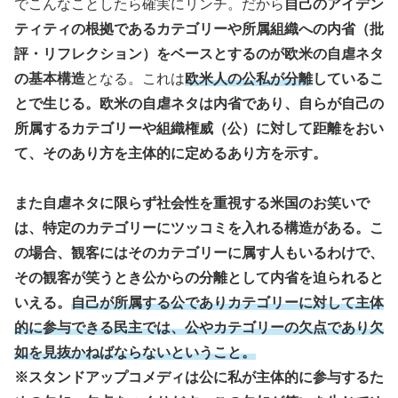
でこんなことしたら確実にリンチ。だから
自己のアイデン
ティティの根拠であるカテゴリーや所属組織への内省（批
評・リフレクション）をベースとするのが欧米の自虐ネタ
の基本構造
となる。これは
欧米人の公私が分離
しているこ
とで生じる。欧米の自虐ネタは内省であり、自らが自己の
所属するカテゴリーや組織権威（公）に対して距離をおい
て、そのあり方を主体的に定めるあり方を示す。
また自虐ネタに限らず社会性を重視する米国のお笑いで
は、特定のカテゴリーにツッコミを入れる構造がある。こ
の場合、観客にはそのカテゴリーに属す人もいるわけで、
その観客が笑うとき公からの分離として内省を迫られると
いえる。
自己が所属する公でありカテゴリーに対して主体
的に参与できる民主では、公やカテゴリーの欠点であり欠
如を見抜かねばならないということ。
※スタンドアップコメディは公に私が主体的に参与するた