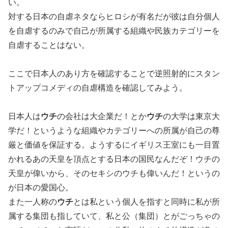
い。
対する日本の自虐ネタならヒロシが有名だが彼は自分個人
を自虐するのみで自己が所属する組織や民族カテゴリーを
自虐することはない。
ここで日本人のあり方を確認することで逆照射的にスタン
トアップコメディの自虐構造を確認してみよう。
日本人は
ウチ
の会社は大企業だ！とか
ウチ
の大学は東京大
学だ！というような組織やカテゴリーへの所属が自己の尊
厳と価値を保証する。ようするにイギリス王室にも一目置
かれるあの天皇を頂点とする日本の国民なんだぞ！ウチの
天皇が偉いから、そのセキシのウチも偉いんだ！というの
が日本の愛国心。
また一人称の
ウチ
とは私という個人を指すと同時に私が所
属する集団も指していて、私と公（集団）とがごっちゃの