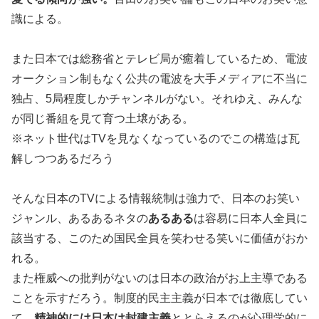
識による。
また日本では総務省とテレビ局が癒着しているため、電波
オークション制もなく公共の電波を大手メディアに不当に
独占、5局程度しかチャンネルがない。それゆえ、みんな
が同じ番組を見て育つ土壌がある。
※ネット世代はTVを見なくなっているのでこの構造は瓦
解しつつあるだろう
そんな日本のTVによる情報統制は強力で、日本のお笑い
ジャンル、あるあるネタの
あるある
は容易に日本人全員に
該当する、このため国民全員を笑わせる笑いに価値がおか
れる。
また権威への批判がないのは日本の政治がお上主導である
ことを示すだろう。制度的民主主義が日本では徹底してい
て、
精神的には日本は封建主義
ととらえるのが心理学的に