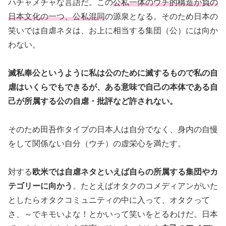
ハチャメチャな言語だ。この
公私一体のウチ的構造が負の
日本文化の一つ、公私混同
の源泉となる。そのため日本の
笑いでは自虐ネタは、お上に相当する集団（公）には向か
わない。
滅私奉公というように私は公のために滅するもので私の自
虐はいくらでもできるが、ある意味で自己の本体である自
己が所属する公の自虐・批評など許されない。
そのため田吾作タイプの日本人は自分でなく、身内の自慢
をして関係ない自分（ウチ）の虚栄心を満たす。
対する
欧米では自虐ネタといえば自らの所属する集団やカ
テゴリーに向かう
。たとえばオタクのコメディアンがいた
としたらオタクコミュニティの中に入って、オタクって
さ、～でキモいよな！とかいって笑いをとるわけだ。日本