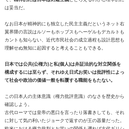
は妥当だ。
なお日本が精神的にも独立した民主主義だというネット右
翼界隈の言説はルソーもホッブスもヘーゲルもデカルトも
カントも知らない、近代市民社会の成立過程も設計思想も
理解せぬ無知に起因すると考えることもできる。
日本では公共(公権力)と私(個人)は弁証法的な対立関係を
構成するには至らず、それゆえ日式お笑いは批評性によっ
て社会や政治の価値一般を転覆する職能をもたない。
この日本人の主体意識（権力批評意識）のなさを歴史から
確認しよう。
古代ローマでは皇帝の悪口を言ったり落書きしても、それ
に対して気の利いたジョークで返すのが王の器量だった。
欧米における権力批判とお笑いの関係も遡れば古代ギリシ