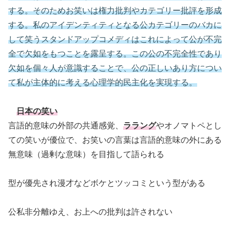
する。そのためお笑いは権力批判やカテゴリー批評を形成
する。私のアイデンティティとなる公カテゴリーのバカに
して笑うスタンドアップコメディはこれによって公が不完
全で欠如をもつことを露呈する。この公の不完全性であり
欠如を個々人が意識することで、公の正しいあり方につい
て私が主体的に考える心理学的民主化を実現する。
日本の笑い
言語的意味の外部の共通感覚、
ララング
やオノマトペとし
ての笑いが優位で、お笑いの言葉は言語的意味の外にある
無意味（過剰な意味）を目指して語られる
型が優先され漫才などボケとツッコミという型がある
公私非分離ゆえ、お上への批判は許されない