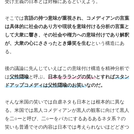
受け主義の日本とは対極にあるといえよう。
そこでは
言語の持つ意味が重視され、コメディアンの言葉
は具体的に社会のあり方や現状を意味付ける分析の言葉と
して大衆に響き、その社会や権力への意味付けであり解釈
が、大衆の心にささったとき爆笑を生む
という構造にあ
る。
後の議論に先んじていえばこの意味付け構造を精神分析で
は
父性隠喩
と呼ぶ。
日本をララングの笑い
とすれば
スタン
ドアップコメディは父性隠喩のお笑い
なのだ。
そんな米国の笑いでは自虐ネタも日本とは根本的に異な
る。米国では黒人コメディアンが黒人の観客に向けて黒人
を二○ーと呼び、二○ーをバカにするあるあるネタ系？の
笑いも普通でその内容は日本では考えられないほどどぎつ