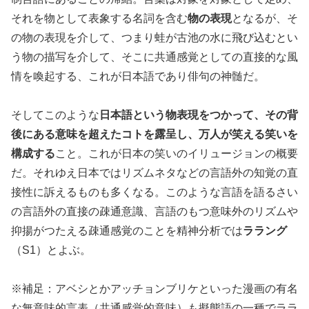
それを物として表象する名詞を含む
物の表現
となるが、そ
の物の表現を介して、つまり蛙が古池の水に飛び込むとい
う物の描写を介して、そこに共通感覚としての直接的な風
情を喚起する、これが日本語であり俳句の神髄だ。
そしてこのような
日本語という物表現をつかって、その背
後にある意味を超えたコトを露呈し、万人が笑える笑いを
構成する
こと。これが日本の笑いのイリュージョンの概要
だ。それゆえ日本ではリズムネタなどの言語外の知覚の直
接性に訴えるものも多くなる。このような言語を語るさい
の言語外の直接の疎通意識、言語のもつ意味外のリズムや
抑揚がつたえる疎通感覚のことを精神分析では
ララング
（S1）とよぶ。
※補足：アベシとかアッチョンブリケといった漫画の有名
な無意味的言表（共通感覚的意味）も擬態語の一種でララ