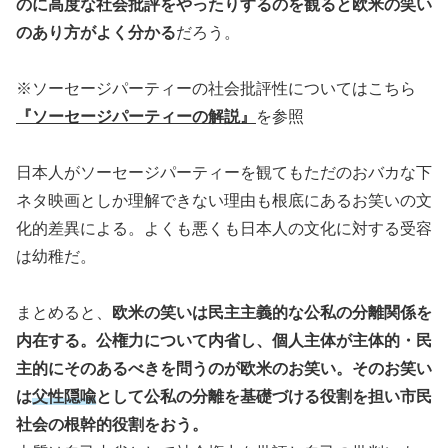
のに高度な社会批評をやったりするのを観ると欧米の笑い
のあり方がよく分かる
だろう。
※ソーセージパーティーの社会批評性についてはこちら
『ソーセージパーティーの解説』
を参照
日本人がソーセージパーティーを観てもただのおバカな下
ネタ映画としか理解できない理由も根底にあるお笑いの文
化的差異による。よくも悪くも日本人の文化に対する受容
は幼稚だ。
まとめると、
欧米の笑いは民主主義的な公私の分離関係を
内在する。公権力について内省し、個人主体が主体的・民
主的にそのあるべきを問うのが欧米のお笑い。そのお笑い
は
父性隠喩
として公私の分離を基礎づける役割を担い市民
社会の根幹的役割をおう。