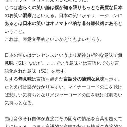
じつは
志らくの笑い論は僕が知る限りもっとも高度な日本
のお笑い洞察
だといえる。日本の笑いがイリュージョンに
あるとは
日本の笑いはオノマトペ的な非分離技術にある
と
いうこと。
これは、表意文字的といいかえてもよいだろう。
日本の笑いはナンセンスというより精神分析的な意味で
無
意味
（S1）なのだ。ここでいう意味とは言語化であり言
語化された意味（S2）を示す。
対する
無意味
は言語を超えた
言語外の過剰な意味
を示す。
たとえば音楽が分かりやすい。マイナーコードの曲を聴け
ば悲しい気持ちとなりメジャーコードの曲を聴けば明るい
気持ちとなる。
曲は音像それ自体が直接にその固有の情感を言葉を超えて
人に伝える。つまり言語的な意味を超えた情感の直接的な