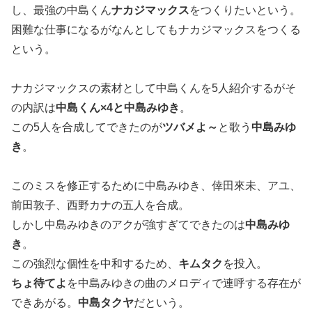
し、最強の中島くん
ナカジマックス
をつくりたいという。
困難な仕事になるがなんとしてもナカジマックスをつくる
という。
ナカジマックスの素材として中島くんを5人紹介するがそ
の内訳は
中島くん×4と中島みゆき
。
この5人を合成してできたのが
ツバメよ～
と歌う
中島みゆ
き
。
このミスを修正するために中島みゆき、倖田來未、アユ、
前田敦子、西野カナの五人を合成。
しかし中島みゆきのアクが強すぎてできたのは
中島みゆ
き
。
この強烈な個性を中和するため、
キムタク
を投入。
ちょ待てよ
を中島みゆきの曲のメロディで連呼する存在が
できあがる。
中島タクヤ
だという。