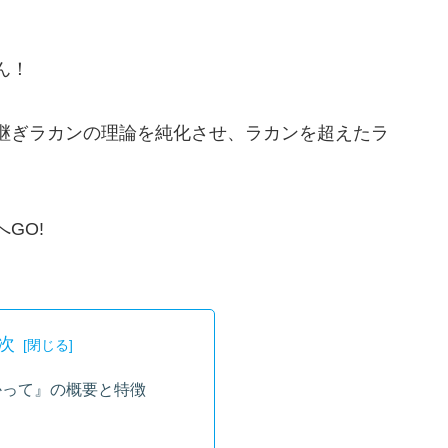
ん！
継ぎラカンの理論を純化させ、ラカンを超えたラ
GO!
次
かって』の概要と特徴