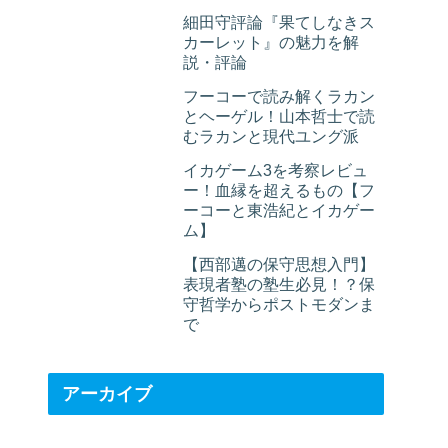
細田守評論『果てしなきス
カーレット』の魅力を解
説・評論
フーコーで読み解くラカン
とヘーゲル！山本哲士で読
むラカンと現代ユング派
イカゲーム3を考察レビュ
ー！血縁を超えるもの【フ
ーコーと東浩紀とイカゲー
ム】
【西部邁の保守思想入門】
表現者塾の塾生必見！？保
守哲学からポストモダンま
で
アーカイブ