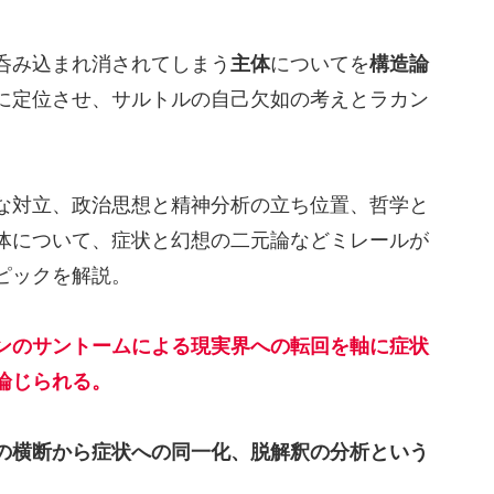
呑み込まれ消されてしまう
主体
についてを
構造論
に定位させ、サルトルの自己欠如の考えとラカン
な対立、政治思想と精神分析の立ち位置、哲学と
体について、症状と幻想の二元論などミレールが
ピックを解説。
ンのサントームによる現実界への転回を軸に症状
論じられる。
の横断から症状への同一化、脱解釈の分析という
。