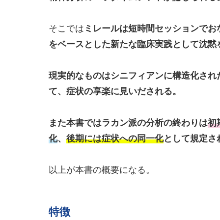
そこでは
ミレールは短時間セッションでお
をベースとした新たな臨床実践として沈黙
現実的なものはシニフィアンに構造化され
て、症状の享楽に見いだされる。
また本書ではラカン派の分析の終わりは
初
化
、
後期には症状への同一化
として規定さ
以上が本書の概要になる。
特徴