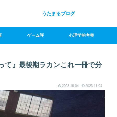
うたまるブログ
画
ゲーム評
心理学的考察
って』最後期ラカンこれ一冊で分
2023.10.04
2023.11.04