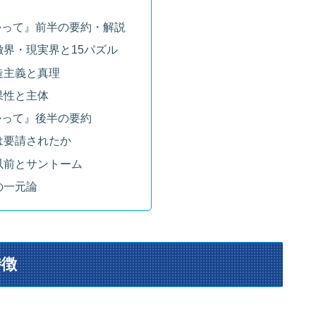
かって』前半の要約・解説
徴界・現実界と15パズル
造主義と真理
果性と主体
かって』後半の要約
は要請されたか
以前とサントーム
の一元論
特徴