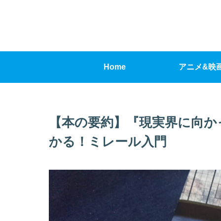
Home
アニメ&映
【本の要約】『現実界に向か
かる！ミレール入門