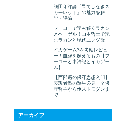
細田守評論『果てしなきス
カーレット』の魅力を解
説・評論
フーコーで読み解くラカン
とヘーゲル！山本哲士で読
むラカンと現代ユング派
イカゲーム3を考察レビュ
ー！血縁を超えるもの【フ
ーコーと東浩紀とイカゲー
ム】
【西部邁の保守思想入門】
表現者塾の塾生必見！？保
守哲学からポストモダンま
で
アーカイブ