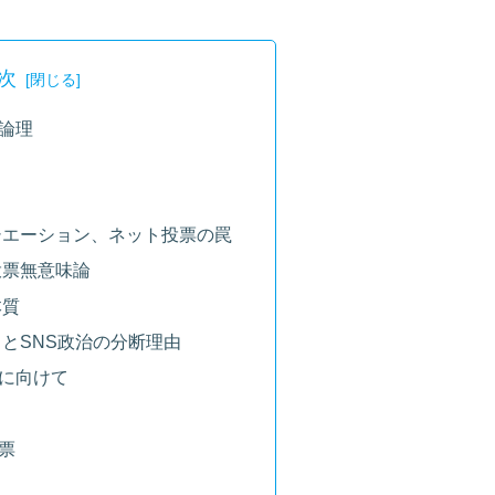
次
論理
シエーション、ネット投票の罠
投票無意味論
本質
とSNS政治の分断理由
に向けて
票