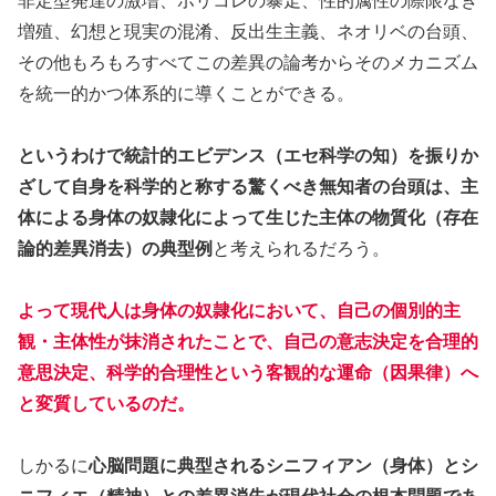
非定型発達の激増、ポリコレの暴走、性的属性の際限なき
増殖、幻想と現実の混淆、反出生主義、ネオリベの台頭、
その他もろもろすべてこの差異の論考からそのメカニズム
を統一的かつ体系的に導くことができる。
というわけで統計的エビデンス（エセ科学の知）を振りか
ざして自身を科学的と称する驚くべき無知者の台頭は、主
体による身体の奴隷化によって生じた主体の物質化（存在
論的差異消去）の典型例
と考えられるだろう。
よって現代人は身体の奴隷化において、自己の個別的主
観・主体性が抹消されたことで、自己の意志決定を合理的
意思決定、科学的合理性という客観的な運命（因果律）へ
と変質しているのだ。
しかるに
心脳問題に典型されるシニフィアン（身体）とシ