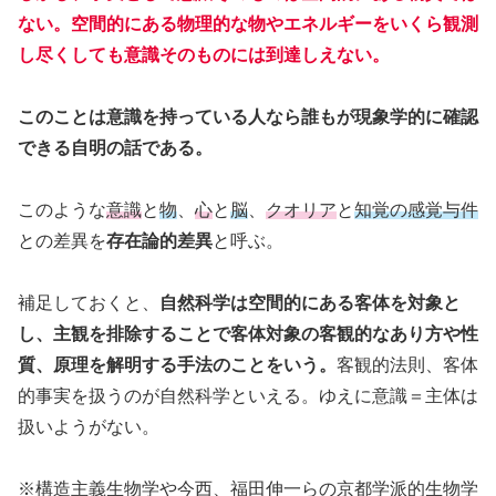
ない。空間的にある物理的な物やエネルギーをいくら観測
し尽くしても意識そのものには到達しえない。
このことは意識を持っている人なら誰もが現象学的に確認
できる自明の話である。
このような
意識
と
物
、
心
と
脳
、
クオリア
と
知覚の感覚与件
との差異を
存在論的差異
と呼ぶ。
補足しておくと、
自然科学は空間的にある客体を対象と
し、主観を排除することで客体対象の客観的なあり方や性
質、原理を解明する手法のことをいう。
客観的法則、客体
的事実を扱うのが自然科学といえる。ゆえに意識＝主体は
扱いようがない。
※構造主義生物学や今西、福田伸一らの京都学派的生物学