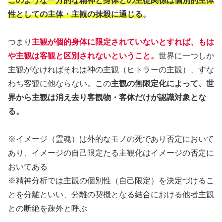
このような一方的な精神と身体との主従関係は個別的主体
性としての主体・主観の抹殺に通じる
。
つまり
主観が個的身体に限定されていないとすれば、もは
や主観は客観と区別されないということ。
世界に一つしか
主観がなければそれは神の主観（ヒトラーの主観）、すな
わち客観に他ならない。この
主観の無限定化によって、世
界から主観は消え去り客観物・客体だけが認識対象とな
る。
※イメージ（霊魂）は外的なモノの死であり否定において
あり、イメージの自己限定たる主観化はイメージの否定に
おいてある
※精神分析では主観の個別性（自己限定）を決定づけるこ
とを分離といい、分離の契機となる結合における他者主観
との断絶を疎外と呼ぶ