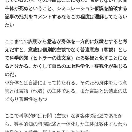
しているのか、その理由はここにある。否定しないと人間
主体が死ぬということ、シミュレーション仮説を論破する
記事の批判をコメントするならこの程度は理解してもらい
たい
ここまでの説明から
意志が身体を一方的に奴隷とすると考
えだすと、意志は個別的主観でなく普遍意志（客観）とし
て科学的知（ヒトラーの法文章）たる客観と化すことにな
ると分かる。かくして自己のエセ科学化・客観化が生じる
のだ。
※身体とは言語によって持たれる、そのため身体をもつ意
志とは言語（他者）の主体である。また言語とは禁止の法
であり普遍性をもつ
ここで科学的知は行間（主観）なき客体の記述であるか
ら、科学的知の時間記述と一体化した主体は客体すなわち