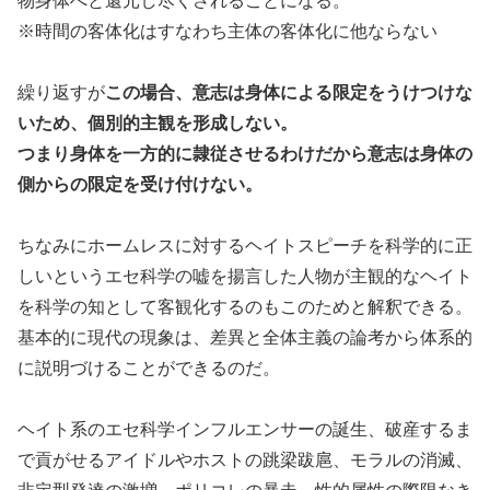
物身体へと還元し尽くされることになる。
※時間の客体化はすなわち主体の客体化に他ならない
繰り返すが
この場合、意志は身体による限定をうけつけな
いため、個別的主観を形成しない。
つまり身体を一方的に隷従させるわけだから意志は身体の
側からの限定を受け付けない。
ちなみにホームレスに対するヘイトスピーチを科学的に正
しいというエセ科学の嘘を揚言した人物が主観的なヘイト
を科学の知として客観化するのもこのためと解釈できる。
基本的に現代の現象は、差異と全体主義の論考から体系的
に説明づけることができるのだ。
ヘイト系のエセ科学インフルエンサーの誕生、破産するま
で貢がせるアイドルやホストの跳梁跋扈、モラルの消滅、