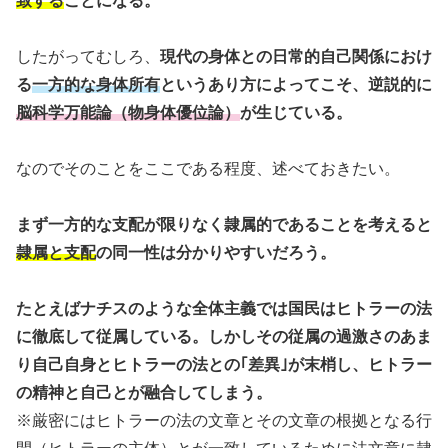
致する
ことになる。
したがってむしろ、
現代の身体との日常的自己関係におけ
る
一方的な身体所有
というあり方によってこそ、逆説的に
脳科学万能論（物身体優位論）
が生じている。
なのでそのことをここである程度、述べておきたい。
まず一方的な支配が限りなく隷属的であることを考えると
隷属と支配
の同一性は分かりやすいだろう。
たとえばナチスのような全体主義では国民はヒトラーの法
に徹底して従属している。しかしその従属の過激さのあま
り自己自身とヒトラーの法との｢差異｣が末梢し、ヒトラー
の精神と自己とが融合してしまう。
※厳密にはヒトラーの法の文章とその文章の根拠となる行