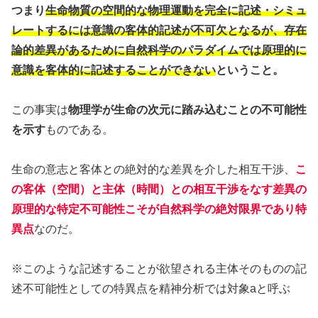
つまり
生命物質の空間的な物理運動を完全に記述・シミュ
レートするには意識の客体的記述が不可欠となるが、存在
論的差異があるために自然科学のパラダイムでは原理的に
意識を客体的に記述することができない
ということ。
この事実は
物理学が生命の次元に踏み込むことの不可能性
を示す
ものである。
生命の意志と客体との絶対的な差異を介した相互干渉、
こ
の客体（空間）と主体（時間）との相互干渉をなす差異の
原理的な特定不可能性こそが自然科学の絶対限界であり特
異点
なのだ。
※このような記述することが欲望される主体そのものの記
述不可能性としての特異点を精神分析では対象aと呼ぶ