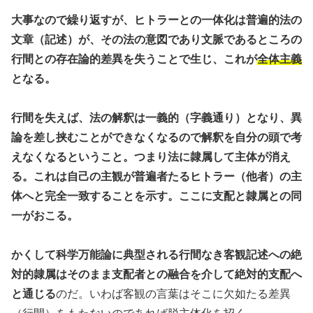
大事なので繰り返すが、ヒトラーとの一体化は普遍的法の
文章（記述）が、その法の意図であり文脈であるところの
行間との存在論的差異を失うことで生じ、これが
全体主義
となる。
行間を失えば、法の解釈は一義的（字義通り）となり、異
論を差し挟むことができなくなるので解釈を自分の頭で考
えなくなるということ。つまり法に隷属して主体が消え
る。これは自己の主観が普遍者たるヒトラー（他者）の主
体へと完全一致することを示す。ここに支配と隷属との同
一がおこる。
かくして科学万能論に典型される行間なき客観記述への絶
対的隷属はそのまま支配者との融合を介して絶対的支配へ
と通じる
のだ。いわば客観の言葉はそこに欠如たる差異