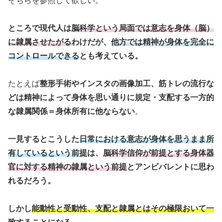
そちらを参照して欲しい。
ところで現代人は
脳科学という局面では意志を身体（脳）
に隷属させたがる
わけだが、
他方では精神が身体を完全に
コントロールできる
とも考えている。
たとえば
整形手術やインスタの画像加工、筋トレの流行な
どは精神によって身体を思い通りに規定・支配する一方的
な隷属関係＝身体所有に他ならない
。
一見するとこうした
日常における意志が身体を思うまま所
有しているという前提
は、
脳科学信仰が前提とする身体器
官に対する精神の隷属という前提
とアンビバレントに思わ
れるだろう。
しかし
能動性と受動性、支配と隷属とはその極限おいて一