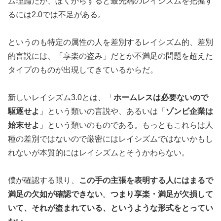
ム理論だが、ぼくからすると最先端のレイシズムを把握す
るには2.0では不足がある。
というのも特定の属性の人を差別するレイシズム的、差別
的言説には、「享楽の盗み」だとか不満足の問題を超えた
タイプのものが出現してきているからだ。
新しいレイシズム3.0とは、「
ホームレスは必要ないので
駆逐せよ
」という類いの言説や、あるいは「
ゾンビ企業は
始末せよ
」という類いのものである。もっともこれらは人
種の差別ではないので厳密にはレイシズムではないかもし
れないが本質的にはレイシズムとそうかわらない。
僕が確認する限り、
この手の主張を表明する人にはまるで
満足の欠如が確認できない
。
つまり享楽・満足が欠損して
いて、それが盗まれている、というような形式をとってい