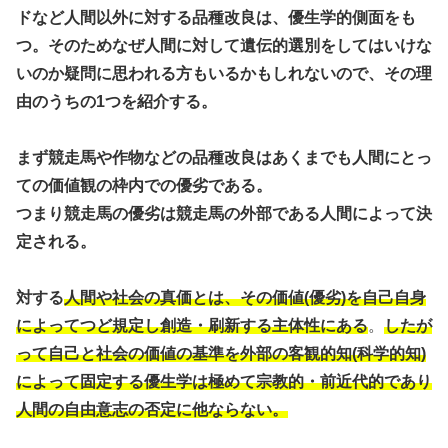
ドなど人間以外に対する品種改良は、優生学的側面をも
つ。そのためなぜ人間に対して遺伝的選別をしてはいけな
いのか疑問に思われる方もいるかもしれないので、その理
由のうちの1つを紹介する。
まず競走馬や作物などの品種改良はあくまでも人間にとっ
ての価値観の枠内での優劣である。
つまり競走馬の優劣は競走馬の外部である人間によって決
定される。
対する
人間や社会の真価とは、その価値(優劣)を自己自身
によってつど規定し創造・刷新する主体性にある
。
したが
って自己と社会の価値の基準を外部の客観的知(科学的知)
によって固定する優生学は極めて宗教的・前近代的であり
人間の自由意志の否定に他ならない。