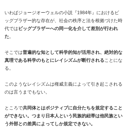
いわばジョージオーウェルの小説『1984年』におけるビ
ッグブラザー的な存在が、社会の秩序と法を根拠づけた時
代では
ビッグブラザーへの同一化を介して差別が行われ
た
。
そこでは
普遍的な知として科学的知が活用され、絶対的な
真理である科学のもとにレイシズムが断行される
ことにな
る。
このようなレイシズムは権威主義によって引き起こされる
のは言うまでもない。
ところで
共同体とはポジティブに自分たちを規定すること
ができない。つまり日本人という民族的紐帯は他民族とい
う外部との差異によってしか規定できない。