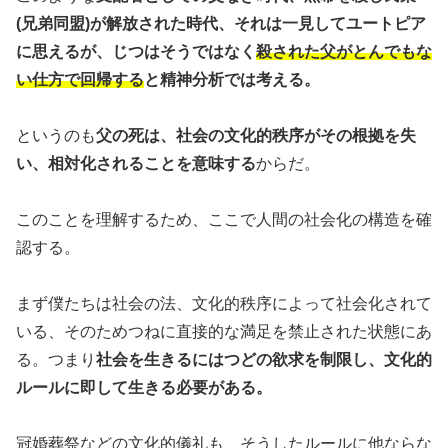
(兄弟同盟)が解放された時代、それは一見してユートピア
に思えるが、じつはそうではなく
殺された父がとんでもな
い仕方で回帰する
と精神分析では考える。
というのも
父の死は、社会の文化的秩序がその根拠を失
い、相対化されることを意味する
からだ。
このことを理解するため、ここで人間の社会化の構造を確
認する。
まず僕たちは社会の法、文化的秩序によって社会化されて
いる、そのためつねに直接的な満足を禁止された状態にあ
る。つまり
社会を生きるにはつどの欲求を制限し、文化的
ルールに即して生きる必要がある。
冠婚葬祭などの文化的儀礼も、そうしたルールに他ならな