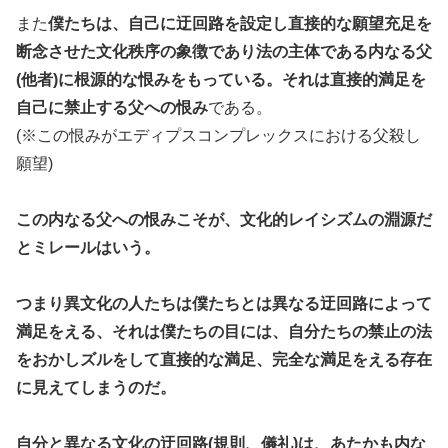
また
僕たちは、自己に迂回路を設定し直接的な願望充足を
断念させた文化秩序の象徴であり法の主体である内なる父
(他者)に根源的な恨みをもっている。それは直接的満足を
自己に禁止する父への恨み
である。
(※この恨みがエディプスコンプレックスにおける父殺し
願望)
この内なる父への恨みこそが、文化的レイシズムの淵源だ
とミレールはいう。
つまり異文化の人たちは僕たちとは異なる迂回路によって
満足をえる、それは僕たちの目には、自分たちの禁止の法
をおかしズルをして直接的な満足、完全な満足をえる存在
に見えてしまうのだ。
自分と異なる文化の迂回路(規則、儀礼)は、あたかも内な