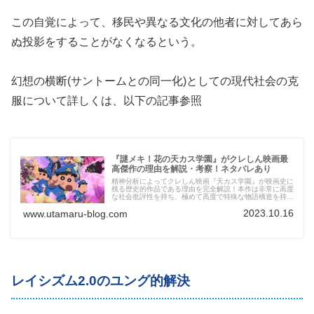
この自覚によって、移民や異なる文化の他者に対してあら
ぬ投影をすることがなくなるという。
幻想の横断(サントームとの同一化)としての現代社会の克
服について詳しくは、以下の記事参照
『謎メキ！花の天カス学園』がクレしん映画最
高傑作の理由を解説・考察！ネタバレあり
精神分析によってクレしん映画『天カス学園』が映画史に
残る歴史的作品である理由を完全解説！本作は非常に高度
な社会批評性を持ち、極めて高度で特殊な物語構造を持ち
ます。それでいて、大人も子どもも楽しめる非常に教育的
2023.10.16
www.utamaru-blog.com
にもいきとどいた作品です。そんな本作の魅力をこの記事
で解説・考察！
レイシズム2.0のユング的解決