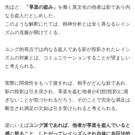
先ほど、
「享楽の盗み」
を働く異文化の他者は影であり内
なる盗人だとしめした。
このような解釈にたてば、精神分析とは全く異なるレイシ
ズムの克服が開けてくる。
ユング的視点では内なる盗人である影が投影されたレイシ
ズムの対象とは、コミュニケーションすることが望ましい
と考えられる。
実際に関係性をもって接すれば、相手がどんな奴であれ、
影の投影は引き戻され、享楽を盗む他者が幻想(投影)に過
ぎないことが気づかれるだろう。そのことで完全な満足は
断念され満足の欠如は引き受けられると考えられる。
逆にいえば
ユング派であれば、他者が享楽を盗んでいると
感じ怒ること、したがってレイシズムそれ自体に弁証法的