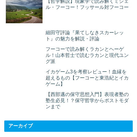
【哲学解説】現象学で読み解くミシェ
ル・フーコー！フッサール対フーコー
細田守評論『果てしなきスカーレッ
ト』の魅力を解説・評論
フーコーで読み解くラカンとヘーゲ
ル！山本哲士で読むラカンと現代ユン
グ派
イカゲーム3を考察レビュー！血縁を
超えるもの【フーコーと東浩紀とイカ
ゲーム】
【西部邁の保守思想入門】表現者塾の
塾生必見！？保守哲学からポストモダ
ンまで
アーカイブ