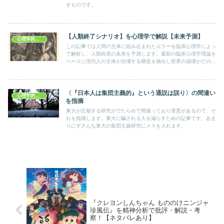
すものです。
【人類終了シナリオ】を心理学で解説【未来予測】
心理学的考察
この記事では人間の主体に組み込まれたエラーを臨床心理学によっ
て解析し、人類終焉の未来を予測します。最新の臨床心理学理論を
ベースに現代人の主体が自壊する構造を抽出し世界の崩壊がどのよ
うな形でおこるかを独自予想！
〈『日本人は集団主義的』という通説は誤り〉の間違い
心理学的考察
を指摘
東大が広報する研究がでたらめで間違っており害悪があるので、そ
れを指摘します。東大に騙される人を減らすための記事です。あま
りにずさんな東大の集団主義研究にメスを入れます。
『クレヨンしんちゃん もののけニンジャ
珍風伝』を精神分析で批評・解説・考
察！【ネタバレあり】