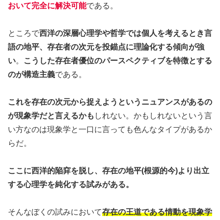
おいて完全に解決可能
である。
ところで
西洋の深層心理学や哲学では個人を考えるとき言
語の地平、存在者の次元を投錨点に理論化する傾向が強
い
。
こうした存在者優位のパースペクティブを特徴とする
のが構造主義
である。
これを存在の次元から捉えようというニュアンスがあるの
が現象学だと言えるかも
しれない。かもしれないという言
い方なのは現象学と一口に言っても色んなタイプがあるか
らだ。
ここに西洋的陥穽を脱し、存在の地平(根源的今)より出立
する心理学を純化する試みがある。
そんなぼくの試みにおいて
存在の王道である情動を現象学