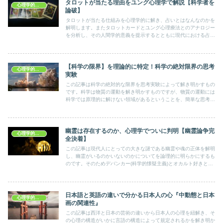
タロットが当たる理由をユング心理学で解説【科学者を
心理学的考察
論破】
タロットが当たる仕組みを心理学的に解き、占いとはなんなのかを
解明します。またタロットカードとユング心理療法とのアナロジー
を分析し、その人間学的意義を提示するとともに現代における占い
の課題をあきらかにします。
【科学の限界】を理論的に特定！科学の絶対限界の思考
心理学的考察
実験
この記事は科学の絶対的な限界を思考実験によって解き明かすもの
です。科学は物質の運動を解き明かすものですが、物質の運動には
科学では原理的に解けない領域があるということを、簡単な思考実
験から導きます。科学の限界がいまここにあきらかになる！
幽霊は存在するのか、心理学でついに判明【幽霊論争完
心理学的考察
全決着】
この記事は現代人にとっての大きな謎である幽霊や魂の正体を解明
し、幽霊がいるのかいないのかについてを論理的に明らかにするも
のです。そのためデバンカー(科学的懐疑主義)とオカルト好きとの
論争に終止符をうつ内容になっていると思います。
日本語と英語の違いで分かる日本人の心『中動態と日本
心理学的考察
画の関連性』
この記事は西洋と日本の芸術の違いから日本人の心理を紐解き、そ
の心理の構造がいかに言語の構造によって規定されるかを解き明か