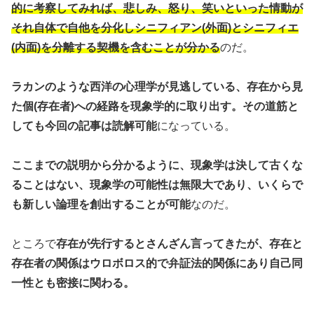
的に考察してみれば、悲しみ、怒り、笑いといった情動が
それ自体で自他を分化しシニフィアン(外面)とシニフィエ
(内面)を分離する契機を含むことが分かる
のだ。
ラカンのような西洋の心理学が見逃している、存在から見
た個(存在者)への経路を現象学的に取り出す。その道筋と
しても今回の記事は読解可能
になっている。
ここまでの説明から分かるように、現象学は決して古くな
ることはない、現象学の可能性は無限大であり、いくらで
も新しい論理を創出することが可能
なのだ。
ところで
存在が先行するとさんざん言ってきたが、存在と
存在者の関係はウロボロス的で弁証法的関係にあり自己同
一性とも密接に関わる。