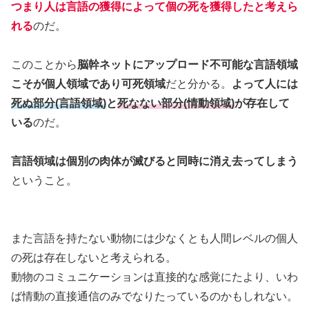
つまり人は言語の獲得によって個の死を獲得したと考えら
れる
のだ。
このことから
脳幹ネットにアップロード不可能な言語領域
こそが個人領域であり可死領域
だと分かる。
よって人には
死ぬ部分(言語領域)
と
死なない部分(情動領域)
が存在して
いる
のだ。
言語領域は個別の肉体が滅びると同時に消え去ってしまう
ということ。
また言語を持たない動物には少なくとも人間レベルの個人
の死は存在しないと考えられる。
動物のコミュニケーションは直接的な感覚にたより、いわ
ば情動の直接通信のみでなりたっているのかもしれない。