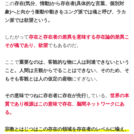
この
存在(気分、情動)から存在者(具体的な言葉、個別対
象)へと向かう衝動や動きをユング派では魂と呼び、ラカ
ン派では欲望という。
したがって
存在と存在者の差異を意味する存在論的差異こ
そが魂であり、欲望
でもあるのだ。
ここで
重要なのは、客観的な物に人は到達できないという
こと。人間は主観からでることはできない、そのため、そ
もそも客観とは人の仮定の産物
にすぎない。
その意味でつねに存在者に存在が先行
している。
世界の本
質であり根源はこの意味で存在、脳間ネットワークにあ
る。
宗教とはじつはこの存在の領域を存在者のレベルに喩え、