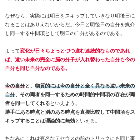
なぜなら、実際には明日をスキップしていきなり明後日に
なることはありえないからだ。今日と明後日の自分を媒介
し同一する中間項として明日の自分があるのである。
よって
変化が日々ちょっとづつ進む連続的なものであれ
ば、遠い未来の完全に脳の分子が入れ替わった自分も今の
自分も同じ自分なのである。
今の自分
と、
物質的には
今の自分と
全く異なる遠い未来の
自分
、その両者を同一するための時間的中間項の存在が両
者を同一してくれる
といえよう。
勝手にある時点と別のある時点を直接比較して中間項をス
キップすることは理論的に無効
といえる。
ちなみにこれは有名なテセウスの船のトリックにも同じ事