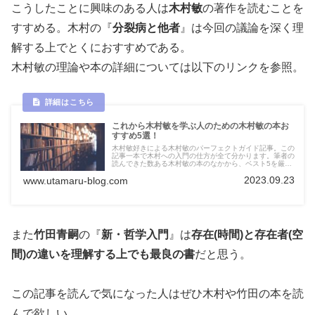
こうしたことに興味のある人は
木村敏
の著作を読むことを
すすめる。木村の『
分裂病と他者
』は今回の議論を深く理
解する上でとくにおすすめである。
木村敏の理論や本の詳細については以下のリンクを参照。
これから木村敏を学ぶ人のための木村敏の本お
すすめ5選！
木村敏好きによる木村敏のパーフェクトガイド記事。この
記事一本で木村への入門の仕方が全て分かります。筆者の
読んできた数ある木村敏の本のなかから、ベスト5を厳
選！木村の現象学やハイデガーの存在論的差異、ラカンと
2023.09.23
www.utamaru-blog.com
木村敏の理論の関係も解説します。
また
竹田青嗣
の『
新・哲学入門
』は
存在(時間)と存在者(空
間)の違いを理解する上でも最良の書
だと思う。
この記事を読んで気になった人はぜひ木村や竹田の本を読
んで欲しい。