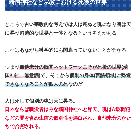
靖国神社など宗教における死後の世界
ところで
古い宗教的な考えでは人は死ぬと魂になり魂は天
に昇り超越的な世界と一体となる
という考えがある。
これは
あながち科学的にも間違っていない
ことが分かる。
つまり
自他未分の脳間ネットワークこそが死後の世界(靖
国神社、無意識)
で、そこから
個別の身体(
言語領域
)に帰還
できなくなることが個人の死
なのだ。
人は死して個別の魂は天に昇る。
日本ならば戦没者はみな靖国神社へと昇天、魂はA級戦犯
などの罪を含め生前の個別性を漂白され、自他未分のかた
ちで
合祀
される
。