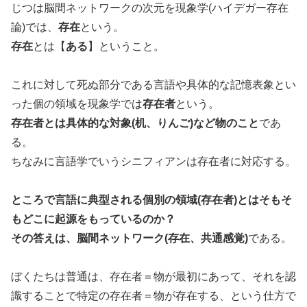
じつは脳間ネットワークの次元を現象学(ハイデガー存在
論)では、
存在
という。
存在
とは【
ある
】ということ。
これに対して死ぬ部分である言語や具体的な記憶表象とい
った個の領域を現象学では
存在者
という。
存在者とは具体的な対象(机、りんご)など物のこと
であ
る。
ちなみに言語学でいうシニフィアンは存在者に対応する。
ところで言語に典型される個別の領域(存在者)とはそもそ
もどこに起源をもっているのか？
その答えは、脳間ネットワーク(存在、共通感覚)
である。
ぼくたちは普通は、存在者＝物が最初にあって、それを認
識することで特定の存在者＝物が存在する、という仕方で