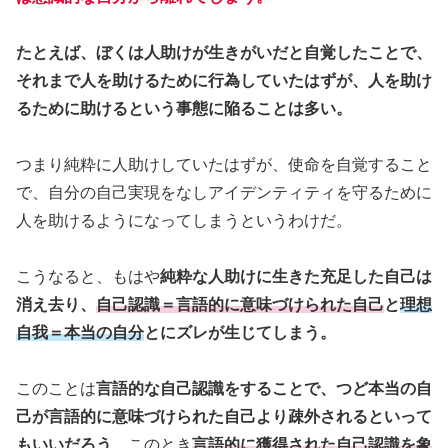
たとえば、ぼくは人助けが生きがいだと自覚したことで、
それまで人を助けるために行為していたはずが、人を助け
るために助けるという事態に陥ることは多い。
つまり純粋に人助けしていたはずが、使命を自覚すること
で、自分の自己実現をなしアイデンティティを守るために
人を助けるようになってしまうというわけだ。
こうなると、もはや
純粋な人助けに生きた充足した自己は
消え去り、
自己認識＝言語的に意味づけられた自己
と
理想
自我＝本当の自分
とにズレが生じてしまう。
このことは
言語的な自己認識をすることで、つど本当の自
己が言語的に意味づけられた自己より疎外されるといって
もいいだろう
。このとき
言語的に獲得された自己認識を象