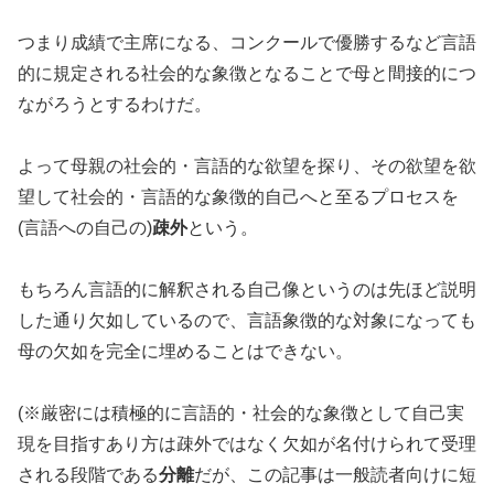
つまり成績で主席になる、コンクールで優勝するなど言語
的に規定される社会的な象徴となることで母と間接的につ
ながろうとするわけだ。
よって母親の社会的・言語的な欲望を探り、その欲望を欲
望して社会的・言語的な象徴的自己へと至るプロセスを
(言語への自己の)
疎外
という。
もちろん言語的に解釈される自己像というのは先ほど説明
した通り欠如しているので、言語象徴的な対象になっても
母の欠如を完全に埋めることはできない。
(※厳密には積極的に言語的・社会的な象徴として自己実
現を目指すあり方は疎外ではなく欠如が名付けられて受理
される段階である
分離
だが、この記事は一般読者向けに短