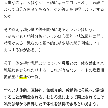
大事なのは、人はなぜ、言語によって自己言及し、言語に
よって自分が何者であるか、その答えを獲得しようとする
のか。
その答えは幼少期の親子関係にあるとラカンはいう。
（※もともと精神分析というのは心因的・状況因的に問う
特徴がある一派なので基本的に幼少期の親子関係にフォー
カスする癖がある。）
母子一体を望む乳児は父によって
母親との一体を禁止
され
乳離れさせられたりする、これが有名なフロイトの近親相
姦願望の
禁止
の一例。
すると肉体的、直接的、無媒介的、感覚的に母親へと到達
することが断念される。むしろ父によって禁止されてこそ
乳児は母から自律した主体性を獲得できるといえよう。