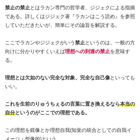
禁止の禁止
とはラカン専門の哲学者、ジジェクによる指摘
である。詳しくはジジェク著『ラカンはこう読め』を参照
していただきたいが、簡単にその論旨を解説する。
ここでラカンやジジェクがいう
禁止
というのは、一般の方
向けに分かりやすくいえば
理想への到達の禁止
を意味す
る。
理想とは欠如のない完全な対象、完全な自己像
といっても
いい。
これを生前のりゅうちぇるの言葉に置き換えるなら
本当の
自分
というのがここでの理想である。
この理想を鏡像とか理想自我(知覚の統合としての自我イ
メージ・想像的)という。