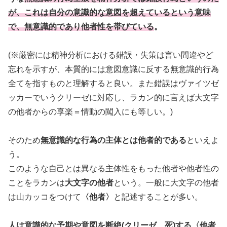
が、これは自分の意識的な意図を超えているという意味
で、無意識的であり他者性を帯びている
。
(※厳密には精神分析における錯誤・失策は言い間違やど
忘れを示すが、本質的には意図意識に反する無意識的行為
全てを指すものと理解すると良い。また錯誤はヴァイツゼ
ッカーでいうクリーゼに対応し、ラカン的に言えば大文字
の他者からの享楽＝情動の闖入にも等しい。)
そのため
無意識的な行為の主体とは他者的である
といえよ
う。
このような自己とは異なる主体性をもった他者や他者性の
ことをラカンは
大文字の他者
という。一般に大文字の他者
は山カッコをつけて
〈他者〉
と記述することが多い。
人は意識的な予期や意図を断絶(クリーゼ、死)する〈他者