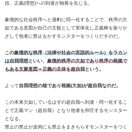
信、正義(理想)への到達が独善を生じる。
象徴的な社会秩序へと過剰に同一化することで、秩序の欠
如である意図が自己の主観として実体化し正義棒を振りか
ざして他者に禁止をかすモンスターをつくりだすのだ。
この
象徴的な秩序（法律や社会の言語的ルール）をラカン
は自我理想
といい、
象徴的秩序の欠如であり秩序の根拠で
もある文脈意図＝正義の主体を超自我
という。
よって
自我理想の核であり根拠(欠如)が超自我なのだ。
この本来欠如しているはずの超自我へ到達・同一化するこ
とで正義マン（超自我）となり他者を抑圧するモンスター
となる。
禁止の禁止が皮肉にも禁止をまきちらすモンスターをつく