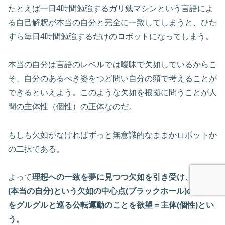
たとえば一日4時間勉強するガリ勉マシンという言語によ
る自己解釈が本当の自分と完全に一致してしまうと、ひた
すら毎日4時間勉強するだけのロボットになってしまう。
本当の自分は言語のレベルでは曖昧で欠如しているからこ
そ、自分のあるべき姿をつど問い自分の頭で考えることが
できるといえよう。このような欠如を根拠に問うことが人
間の主体性（個性）の正体なのだ。
もしも欠如がなければずっと無意識的なままかロボットか
の二択である。
よって
理想への一致を夢に見つつ欠如を引き受け、理想
(本当の自分)という欠如の中心点(ブラックホール)の周り
をグルグルと巡る公転運動のことを欲望＝主体(個性)とい
う。