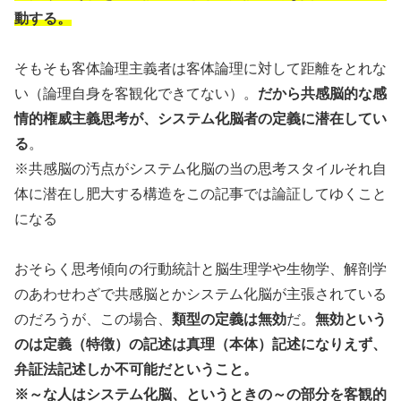
動する。
そもそも客体論理主義者は客体論理に対して距離をとれな
い（論理自身を客観化できてない）。
だから共感脳的な感
情的権威主義思考が、システム化脳者の定義に潜在してい
る
。
※共感脳の汚点がシステム化脳の当の思考スタイルそれ自
体に潜在し肥大する構造をこの記事では論証してゆくこと
になる
おそらく思考傾向の行動統計と脳生理学や生物学、解剖学
のあわせわざで共感脳とかシステム化脳が主張されている
のだろうが、この場合、
類型の定義は無効
だ。
無効という
のは定義（特徴）の記述は真理（本体）記述になりえず、
弁証法記述しか不可能だということ。
※～な人はシステム化脳、というときの～の部分を客観的