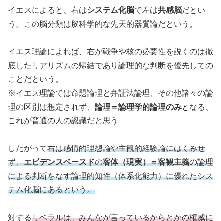
イエスによると、右は
システム化脳
で左は
共感脳
だとい
う。この脳分類は脳科学的な先天的器質論だという。
イエス理論によれば、右が戦争や核の必要性を説くのは徹
底したリアリズムの帰結であり論理的な判断を優先しての
ことだという。
※イエス理論では命題論理と弁証法論理、その他諸々の論
理の区別は想定されず、
論理＝論理学的論理のみ
となる、
これが普通の人の認識だと思う
したがって
右は感情的理想論や主観的経験論にはくみせ
ず、
エビデンスベースド
の
客体（現実）＝客観主義
の論理
による判断をなす論理的知性（体系化能力）に優れたシス
テム化脳にあるという。
対する
リベラルは、みんなが言っているからとかの権威に