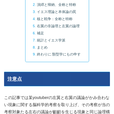
演繹と帰納、全称と特称
イエス理論と本体論の罠
核と戦争：全称と特称
右翼の非論理と左翼の論理
補足
統計とイエス学派
まとめ
終わりに:類型学にもの申す
注意点
この記事では某youtuberの左翼と右翼の議論がかみ合わな
い現象に関する脳科学的考察を取り上げ、その考察が当の
考察対象たる左右の議論が齟齬を生じる現象と同じ論理構