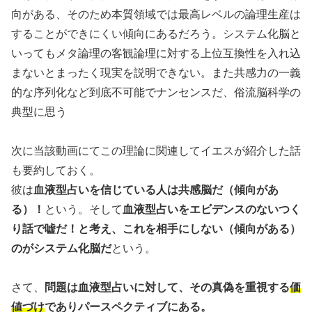
向がある、そのため本質領域では最高レベルの論理生産は
することができにくい傾向にあるだろう
。
システム化脳と
いってもメタ論理の客観論理に対する上位互換性を入れ込
まないとまったく現実を説明できない。また共感力の一義
的な序列化など到底不可能でナンセンスだ、俗流脳科学の
典型に思う
次に当該動画にてこの理論に関連してイエスが紹介した話
も要約しておく。
彼は
血液型占いを信じている人は共感脳だ（傾向があ
る）！
という。そして
血液型占いをエビデンスのないつく
り話で嘘だ！と考え、これを相手にしない（傾向がある）
のがシステム化脳だ
という。
さて、
問題は血液型占いに対して、その真偽を重視する
価
値づけ
でありパースペクティブにある。