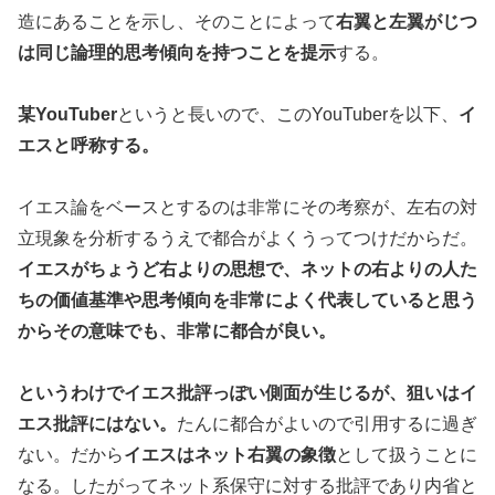
造にあることを示し、そのことによって
右翼と左翼がじつ
は同じ論理的思考傾向を持つことを提示
する。
某YouTuber
というと長いので、このYouTuberを以下、
イ
エスと呼称する。
イエス論をベースとするのは非常にその考察が、左右の対
立現象を分析するうえで都合がよくうってつけだからだ。
イエスがちょうど右よりの思想で、ネットの右よりの人た
ちの価値基準や思考傾向を非常によく代表していると思う
からその意味でも、非常に都合が良い。
というわけでイエス批評っぽい側面が生じるが、狙いはイ
エス批評にはない。
たんに都合がよいので引用するに過ぎ
ない。だから
イエスはネット右翼の象徴
として扱うことに
なる。したがってネット系保守に対する批評であり内省と