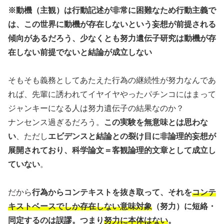
※動機（主観）は行動記述が非常に困難なため行動主義で
は、この世界に動機が存在しないという妄想が前提される
傾向があるだろう、少なくとも努力遺伝子研究は動機が存
在しない前提でないと結論が成立しない
そもそも義務としてあたえた行為の継続性が努力なんであ
れば、先輩に誘われてイヤイヤやったパチンコにはまって
ジャンキーになる人は努力遺伝子の結果なのか？
ナンセンス過ぎるだろう。
この実験を無意味とは思わな
い
、ただし
エビデンスと結論との裂け目に非論理的妄想が
展開されており、科学論文＝客観論理的文章として成立し
ていない
。
だから
行為からコンテキストを抜き取って、それを
コンテ
キストベースでしか存在しない意味対象
（努力）に短絡・
同定するのは誤謬。つまり
努力に本体はない
。