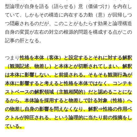
型論理が自身を語る（語らせる）意（価値づけ）を内在し
ていて、しかもその構造に内在する力動（意）が回帰しつ
つ隠蔽されるのだが、このことがもたらす効果と論理構造
自身の変質が左右の対立の根源的問題を構成する点がこの
記事の肝となる。
つまり
性格を本体（客体）と設定するとそれに対する解釈
（観測記述、物差し）と本体とが切断されてしまい、解釈
は本体に影響しない、と前提される。そもそも観測行為が
本体に影響すると考えると性格を本体ではなく、コンテキ
ストベースの解釈領域（主観相関的）だと認めることにな
るから、本体論を採用すると物差しで計る対象（性格）へ
の物差し自身の影響を問えなくなり、解釈⇒性格の作用ベ
クトルが抑圧される、という論理的に当たり前の指摘をし
ている。