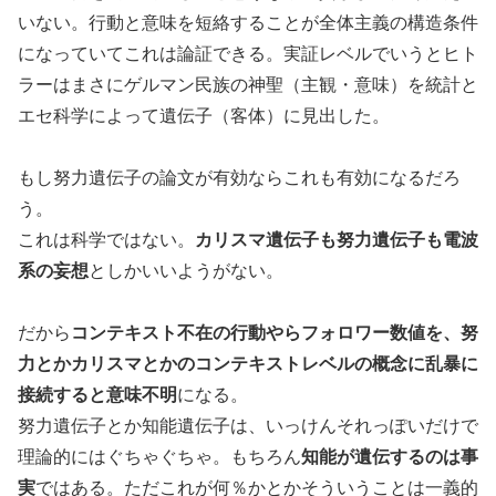
いない。行動と意味を短絡することが全体主義の構造条件
になっていてこれは論証できる。実証レベルでいうとヒト
ラーはまさにゲルマン民族の神聖（主観・意味）を統計と
エセ科学によって遺伝子（客体）に見出した
。
もし努力遺伝子の論文が有効ならこれも有効になるだろ
う。
これは科学ではない。
カリスマ遺伝子も努力遺伝子も電波
系の妄想
としかいいようがない。
だから
コンテキスト不在の行動やらフォロワー数値を、努
力とかカリスマとかのコンテキストレベルの概念に乱暴に
接続すると意味不明
になる。
努力遺伝子とか知能遺伝子は、いっけんそれっぽいだけで
理論的にはぐちゃぐちゃ。もちろん
知能が遺伝するのは事
実
ではある。ただこれが何％かとかそういうことは一義的