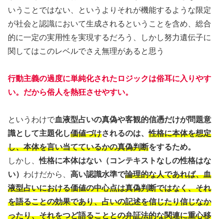
いうことではない、というよりそれが機能するような限定
が社会と認識において生成されるということを含め、総合
的に一定の実用性を実現するだろう、しかし努力遺伝子に
関してはこのレベルでさえ無理があると思う
行動主義の過度に単純化されたロジックは俗耳に入りやす
い。
だから俗人を熱狂させやすい。
というわけで
血液型占いの真偽や客観的信憑だけが問題意
識として主題化し
価値づけ
されるのは、
性格に本体を想定
し、本体を言い当てているかの真偽判断
をするため。
しかし、
性格に本体はない（コンテキストなしの性格はな
い）
わけだから、
高い認識水準で
論理的な人であれば、血
液型占いにおける価値の中心点は真偽判断ではなく、それ
を語ることの効果であり、占いの記述を信じたり信じなか
ったり、それをつど語ることとの弁証法的な関連に重心移