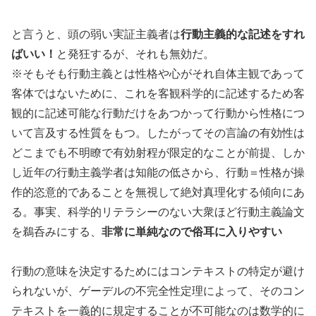
と言うと、頭の弱い実証主義者は
行動主義的な記述をすれ
ばいい！
と発狂するが、それも無効だ。
※そもそも行動主義とは性格や心がそれ自体主観であって
客体ではないために、これを客観科学的に記述するため客
観的に記述可能な行動だけをあつかって行動から性格につ
いて言及する性質をもつ。したがってその言論の有効性は
どこまでも不明瞭で有効射程が限定的なことが前提、しか
し近年の行動主義学者は知能の低さから、行動＝性格が操
作的恣意的であることを無視して絶対真理化する傾向にあ
る。事実、科学的リテラシーのない大衆ほど行動主義論文
を鵜呑みにする、
非常に単純なので俗耳に入りやすい
行動の意味を決定するためにはコンテキストの特定が避け
られないが、ゲーデルの不完全性定理によって、そのコン
テキストを一義的に規定することが不可能なのは数学的に