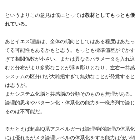
というよりこの意見は僕にとっては
教材としてもっとも優
れている。
あとイエス理論は、全体の傾向としてはある程度はあたっ
てる可能性もあるかもと思う。もっとも標準偏差がでかす
ぎて相関係数が小さい、または異なるパラメータを入れ込
むと分布がより多彩なことが浮き彫りとなり、左右ー共感
システムの区分けが大雑把すぎて無効なことが発覚すると
は思うが。
またシステム化脳と共感脳の分類そのものも無理がある。
論理的思考やパターン化・体系化の能力を一様序列で論じ
るのは不可能だ。
※たとえば超高IQ系アスペルガーは論理学的論理の体系化
には優れるがメタ論理レベルの体系化をする能力は低い傾