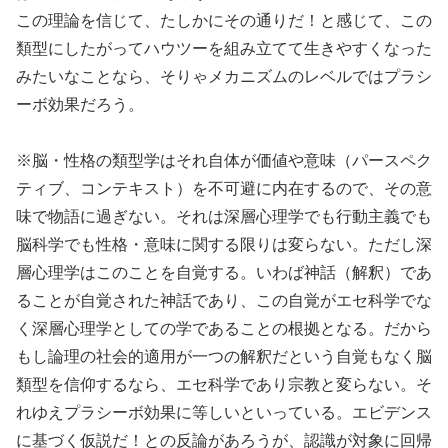
この理論を信じて、たしかにその通りだ！と感じて、この
類型にしたがってハウツーを組み立てて生きやすくなった
みたいなことなら、そりゃメカニズムのレベルではプラシ
ーボ効果だろう。
※脳・性格の類型学はそれ自体が価値や意味（パースペク
ティブ、コンテキスト）を不可避に内在するので、その意
味で物語に過ぎない。それは深層心理学でも行動主義でも
脳科学でも性格・意味に関する限りは変らない。ただし深
層心理学はこのことを自覚する。いわば神話（解釈）であ
ることが自覚された神話であり、この自覚がエセ科学でな
く深層心理学としての学であることの根拠となる。だから
もし論理の社会的適用が一つの解釈だという自覚もなく脳
類型を信仰するなら、エセ科学であり宗教と変らない。そ
れゆえプラシーボ効果に等しいといっている。エビデンス
に基づく仮説だ！との反論があろうが、認識が対象に回帰