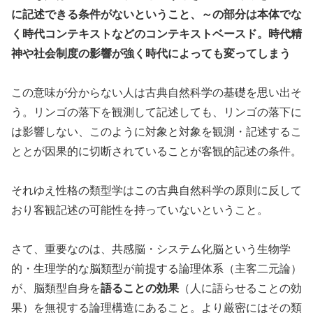
に記述できる条件がないということ、～の部分は本体でな
く時代コンテキストなどのコンテキストベースド。時代精
神や社会制度の影響が強く時代によっても変ってしまう
この意味が分からない人は古典自然科学の基礎を思い出そ
う。リンゴの落下を観測して記述しても、リンゴの落下に
は影響しない、このように対象と対象を観測・記述するこ
ととが因果的に切断されていることが客観的記述の条件。
それゆえ性格の類型学はこの古典自然科学の原則に反して
おり客観記述の可能性を持っていないということ。
さて、重要なのは、共感脳・システム化脳という生物学
的・生理学的な脳類型が前提する論理体系（主客二元論）
が、脳類型自身を
語ることの効果
（人に語らせることの効
果）を無視する論理構造にあること。より厳密にはその類