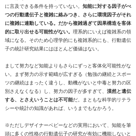
に言及できる条件を持っていない。
知能に対する因子がべ
つの行動遺伝子と複雑に絡みつき、さらに環境因子がそれ
に複雑に連動している。だから複雑過ぎて因果構造を客体
的に取り出せる可能性がない。
理系的にいえば複雑系の領
域になる。そのため心理学的にも複雑系的にも、行動遺伝
子の統計研究結果にはほとんど価値はない。
まして努力など知能よりもさらにずっと客体化可能性がな
い。まず努力の示す範疇が広すぎる（勉強の継続とスポー
ツの継続はまったく違うし、動機がないと中毒と努力の区
別さえなくなる）し、努力の因子が多すぎて、
漠然と遺伝
する、とさえいうことは不可能
だ。まともな科学的リテラ
シーや統計の知識があれば、いうまでもなかろう。
※ただしデザイナーベビーなどの実用において、知能を筆
頭に多くの性格の行動遺伝子の研究が有効に機能しないと