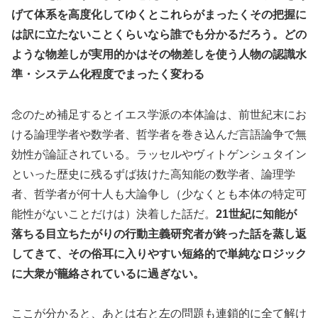
げて体系を高度化してゆくとこれらがまったくその把握に
は訳に立たないことくらいなら誰でも分かるだろう。どの
ような物差しが実用的かはその物差しを使う人物の認識水
準・システム化程度でまったく変わる
念のため補足するとイエス学派の本体論は、前世紀末にお
ける論理学者や数学者、哲学者を巻き込んだ言語論争で無
効性が論証されている。ラッセルやヴィトゲンシュタイン
といった歴史に残るずば抜けた高知能の数学者、論理学
者、哲学者が何十人も大論争し（少なくとも本体の特定可
能性がないことだけは）決着した話だ。
21世紀に知能が
落ちる目立ちたがりの行動主義研究者が終った話を蒸し返
してきて、その俗耳に入りやすい短絡的で単純なロジック
に大衆が籠絡されているに過ぎない。
ここが分かると、あとは右と左の問題も連鎖的に全て解け