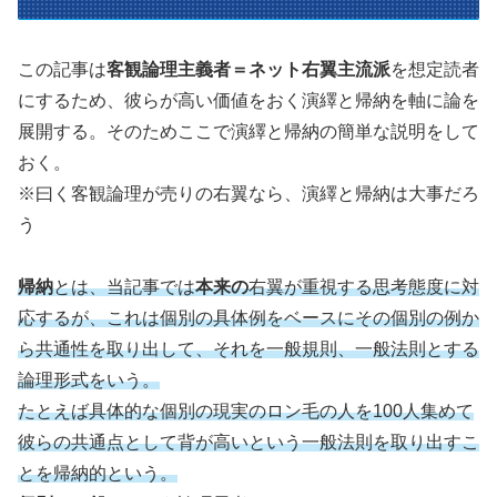
この記事は
客観論理主義者＝ネット右翼主流派
を想定読者
にするため、彼らが高い価値をおく演繹と帰納を軸に論を
展開する。そのためここで演繹と帰納の簡単な説明をして
おく。
※曰く客観論理が売りの右翼なら、演繹と帰納は大事だろ
う
帰納
とは、当記事では
本来の
右翼が重視する思考態度に対
応するが、これは個別の具体例をベースにその個別の例か
ら共通性を取り出して、それを一般規則、一般法則とする
論理形式をいう。
たとえば具体的な個別の現実のロン毛の人を100人集めて
彼らの共通点として背が高いという一般法則を取り出すこ
とを帰納的という。