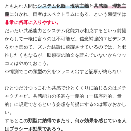
ともあれ人間は
システム化脳
・
現実主義
と
共感脳
・
理想主
義
に分かれ、両者はスペクトラムにある、という類型学は
非常に俗耳に入りやすい
。
だいたい共感能力とシステム化能力が相克するという前提
からして一概に言うのは不可能だ。信念補強的エビデンス
をかき集めて、ズレた結論に飛躍させているのでは、と邪
推したくもなるが、脳類型の論文を読んでいないからツッ
コミはやめておこう。
※憶測でこの類型の穴をツッコミ出すと記事が終らない
ひとつだけつっこむと共感でひとくくりに論じるのはメチ
ャクチャだ。共感能力の多寡を一義的（一様序列的、量
的）に規定できるという妄想を前提にするのは頭がおかし
い。
すると
この類型に納得できたり、何か効果を感じている人
はプラシーボ効果であろう。