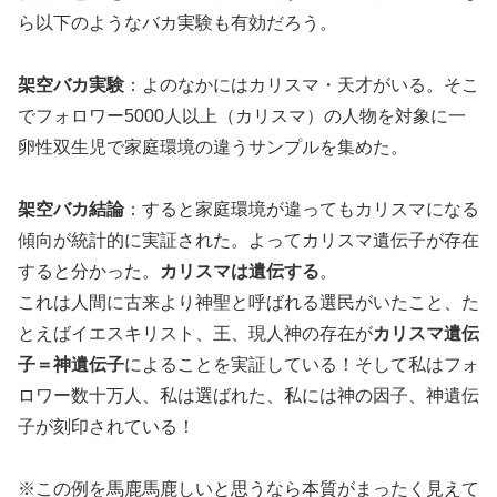
ら以下のようなバカ実験も有効だろう。
架空バカ実験
：よのなかにはカリスマ・天才がいる。そこ
でフォロワー5000人以上（カリスマ）の人物を対象に一
卵性双生児で家庭環境の違うサンプルを集めた。
架空バカ結論
：すると家庭環境が違ってもカリスマになる
傾向が統計的に実証された。よってカリスマ遺伝子が存在
すると分かった。
カリスマは遺伝する
。
これは人間に古来より神聖と呼ばれる選民がいたこと、た
とえばイエスキリスト、王、現人神の存在が
カリスマ遺伝
子＝神遺伝子
によることを実証している！そして私はフォ
ロワー数十万人、私は選ばれた、私には神の因子、神遺伝
子が刻印されている！
※この例を馬鹿馬鹿しいと思うなら本質がまったく見えて