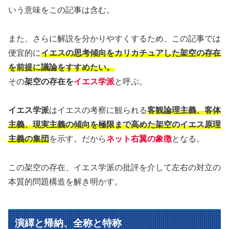
いう意味をこの記事は含む。
また、さらに解説を分かりやすくするため、この記事では
便宜的に
イエスの思考傾向をカリカチュアした架空の存在
を前提に議論をすすめたい。
その
架空の存在を
イエス学派
と呼ぶ。
イエス学派
はイエスの考察に観られる
客観論理主義、客体
主義、現実主義の傾向を極限まで高めた架空のイエス原理
主義の集団
を示す。だから
ネット右翼の象徴
となる。
この架空の存在、イエス学派の批評を介して左右の対立の
本質的問題構造を解き明かす。
演繹と帰納、全称と特称