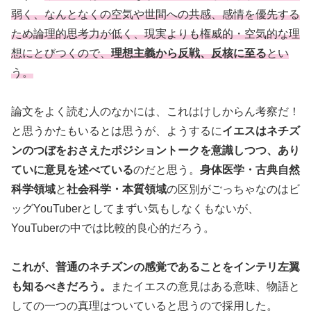
弱く、なんとなくの空気や世間への共感、感情を優先する
ため論理的思考力が低く、現実よりも権威的・空気的な理
想にとびつくので、
理想主義から反戦、反核に至る
とい
う。
論文をよく読む人のなかには、これはけしからん考察だ！
と思うかたもいるとは思うが、ようするに
イエスはネチズ
ンのつぼをおさえたポジショントークを意識しつつ、あり
ていに意見を述べている
のだと思う。
身体医学・古典自然
科学領域
と
社会科学・本質領域
の区別がごっちゃなのはビ
ッグYouTuberとしてまずい気もしなくもないが、
YouTuberの中では比較的良心的だろう。
これが、普通のネチズンの感覚であることをインテリ左翼
も知るべきだろう。
またイエスの意見はある意味、物語と
しての一つの真理はついていると思うので採用した。