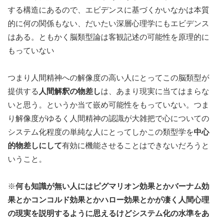
する構造にあるので、エビデンスに基づくかいなかは本質
的に何の関係もない、だいたい深層心理学にもエビデンス
はある。ともかく脳類型論は客観記述の可能性を原理的に
もっていない
つまり人間精神への解像度の高い人にとってこの脳類型が
提供する
人間解釈の物差し
は、あまり現実に当てはまらな
いと思う。というか当て嵌め可能性をもっていない。つま
り解像度がゆるく人間精神の認識が大雑把で心についての
システム化程度の単純な人にとってしかこの類型学を
中心
的物差しにして
有効に機能させることはできないだろうと
いうこと。
※
何も知識が無い人にはピグマリオン効果とかバーナム効
果とかコンコルド効果とかハロー効果とかが凄く人間心理
の現実を説明するように思えるけどシステム化の水準をあ