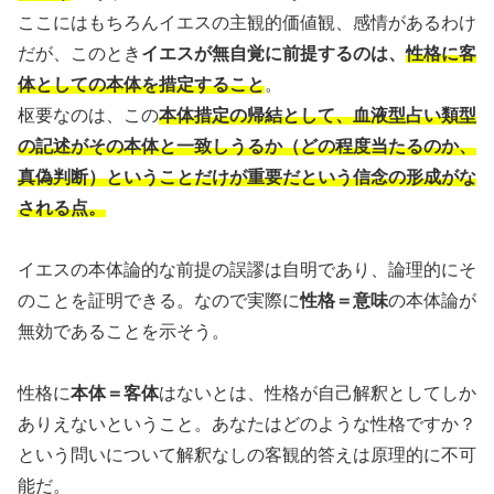
ここにはもちろんイエスの主観的価値観、感情があるわけ
だが、このとき
イエスが無自覚に前提するのは、
性格に客
体としての本体を措定すること
。
枢要なのは、この
本体措定の帰結として、血液型占い類型
の記述がその本体と一致しうるか（どの程度当たるのか、
真偽判断）ということだけが重要だという信念の形成がな
される点。
イエスの本体論的な前提の誤謬は自明であり、論理的にそ
のことを証明できる。なので実際に
性格＝意味
の本体論が
無効であることを示そう。
性格に
本体＝客体
はないとは、性格が自己解釈としてしか
ありえないということ。あなたはどのような性格ですか？
という問いについて解釈なしの客観的答えは原理的に不可
能だ。