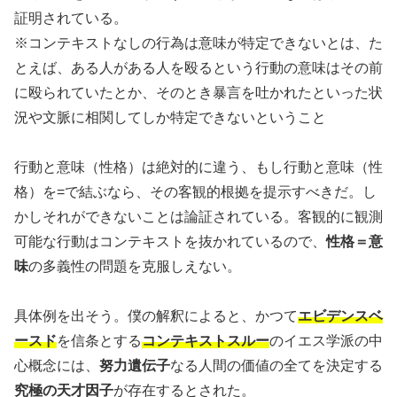
証明されている。
※コンテキストなしの行為は意味が特定できないとは、た
とえば、ある人がある人を殴るという行動の意味はその前
に殴られていたとか、そのとき暴言を吐かれたといった状
況や文脈に相関してしか特定できないということ
行動と意味（性格）は絶対的に違う、もし行動と意味（性
格）を=で結ぶなら、その客観的根拠を提示すべきだ。し
かしそれができないことは論証されている。客観的に観測
可能な行動はコンテキストを抜かれているので、
性格＝意
味
の多義性の問題を克服しえない。
具体例を出そう。僕の解釈によると、かつて
エビデンスベ
ースド
を信条とする
コンテキストスルー
のイエス学派の中
心概念には、
努力遺伝子
なる人間の価値の全てを決定する
究極の天才因子
が存在するとされた。