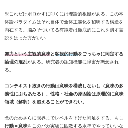
※これだけボロかすに叩くには理論的根拠がある、この本
体論パラダイムはそれ自体で全体主義化を招聘する構造を
内在する。脳みそついてる有識者は徹底的にこれを潰す言
説をはった方がいい
努力という主観的意味
と
客観的行動
をごっちゃに同定する
論理の混乱
がある。研究者の認知機能に障害が懸念され
る。
コンテキスト抜きの行動は意味を構成しないし（意味の多
義性にぶちあたる）、性格・社会の原因論は原理的に意味
領域（解釈）を超えることができない。
念のためさらに限界までレベルを下げた補足をする。もし
行動＝意味
をこのバカ実験に匹敵する水準でやっていいな