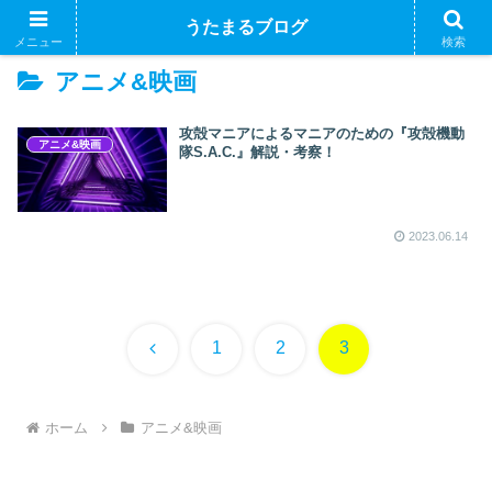
うたまるブログ
メニュー
検索
アニメ&映画
攻殻マニアによるマニアのための『攻殻機動
アニメ&映画
隊S.A.C.』解説・考察！
2023.06.14
前
1
2
3
へ
ホーム
アニメ&映画