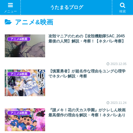
うたまるブログ
メニュー
検索
アニメ&映画
攻殻マニアのための【攻殻機動隊SAC_2045
アニメ&映画
最後の人間】解説・考察！【ネタバレ考察】
2023.12.05
【慎重勇者】が超名作な理由をユング心理学
アニメ&映画
でネタバレ解説・考察
2023.11.24
『謎メキ！花の天カス学園』がクレしん映画
アニメ&映画
最高傑作の理由を解説・考察！ネタバレあり