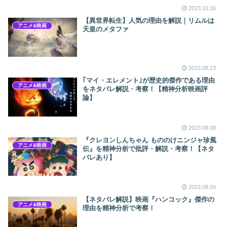
2023.10.16
【異世界転生】人気の理由を解説｜リムルは
アニメ&映画
天皇のメタファ
2023.08.23
｢マイ・エレメント｣が歴史的傑作である理由
アニメ&映画
をネタバレ解説・考察！【精神分析映画評
論】
2023.08.08
『クレヨンしんちゃん もののけニンジャ珍風
アニメ&映画
伝』を精神分析で批評・解説・考察！【ネタ
バレあり】
2023.08.04
【ネタバレ解説】映画『ハンコック』傑作の
アニメ&映画
理由を精神分析で考察！