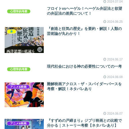
2024.07.04
フロイトvsヘーゲル！ヘーゲル弁証法と欲望
心理学的考察
の弁証法の差異について！
2024.06.25
『創造と狂気の歴史』を要約・解説！人類の
本
芸術論が丸わかり！
2024.06.17
現代社会における神の必要性についての一考
心理学的考察
2024.06.08
難解映画アクロス・ザ・スパイダーバースを
アニメ&映画
考察・解説！ネタバレあり
2024.06.07
『すずめの戸締まり』ジブリ映画との比較で
アニメ&映画
分かる｜ストーリー考察【ネタバレあり】