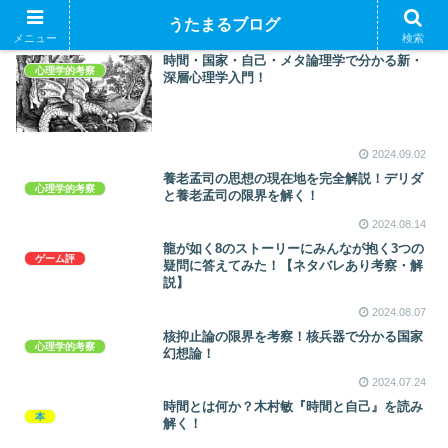
うたまるブログ
メニュー
検索
時間・国家・自己・メタ論理学で分かる新・
心理学的考察
深層心理学入門！
2024.09.02
養老孟司の思想の現在地を完全解説！デリダ
心理学的考察
と養老孟司の限界を解く！
2024.08.14
龍が如く8のストーリーにみんなが抱く3つの
ゲーム評
疑問に答えてみた！【ネタバレあり考察・解
説】
2024.08.07
核抑止論の限界を考察！核兵器で分かる国家
心理学的考察
幻想論！
2024.07.24
時間とは何か？木村敏『時間と自己』を読み
本
解く！