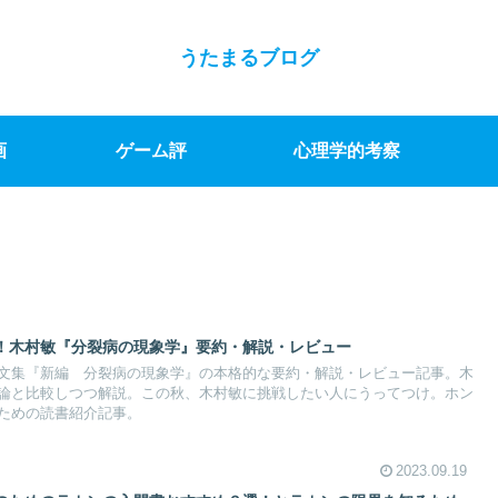
うたまるブログ
画
ゲーム評
心理学的考察
！木村敏『分裂病の現象学』要約・解説・レビュー
文集『新編 分裂病の現象学』の本格的な要約・解説・レビュー記事。木
論と比較しつつ解説。この秋、木村敏に挑戦したい人にうってつけ。ホン
ための読書紹介記事。
2023.09.19