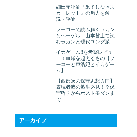
細田守評論『果てしなきス
カーレット』の魅力を解
説・評論
フーコーで読み解くラカン
とヘーゲル！山本哲士で読
むラカンと現代ユング派
イカゲーム3を考察レビュ
ー！血縁を超えるもの【フ
ーコーと東浩紀とイカゲー
ム】
【西部邁の保守思想入門】
表現者塾の塾生必見！？保
守哲学からポストモダンま
で
アーカイブ