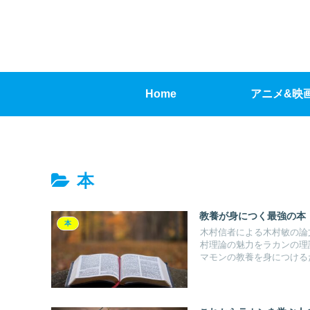
Home
アニメ&映
本
教養が身につく最強の本
本
木村信者による木村敏の論
村理論の魅力をラカンの理
マモンの教養を身につける