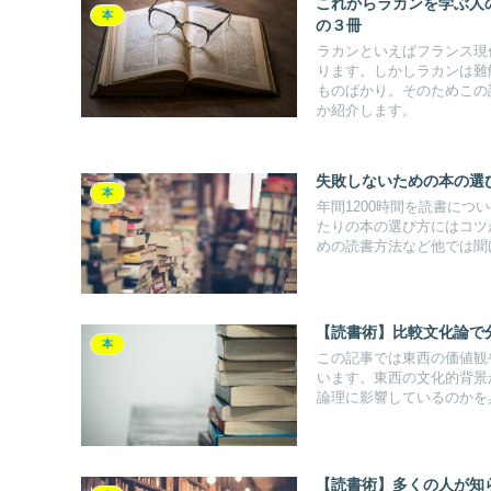
これからラカンを学ぶ人
本
の３冊
ラカンといえばフランス現
ります。しかしラカンは難
ものばかり。そのためこの
か紹介します。
失敗しないための本の選
本
年間1200時間を読書に
たりの本の選び方にはコツ
めの読書方法など他では聞
【読書術】比較文化論で
本
この記事では東西の価値観
います。東西の文化的背景
論理に影響しているのかを
【読書術】多くの人が知