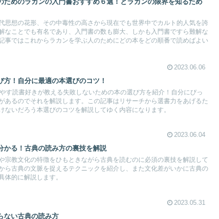
のためのラカンの入門書おすすめ６選！とラカンの限界を知るため
代思想の花形、その中毒性の高さから現在でも世界中でカルト的人気を誇
解なことでも有名であり、入門書の数も膨大、しかも入門書ですら難解な
記事ではこれからラカンを学ぶ人のためにどの本をどの順番で読めばよい
2023.06.06
び方！自分に最適の本選びのコツ！
ついやす読書好きが教える失敗しないための本の選び方を紹介！自分にぴっ
があるのでそれを解説します。この記事はリサーチから選書力をあげるた
けないだろう本選びのコツを解説してゆく内容になります。
2023.06.04
分かる！古典の読み方の裏技を解説
や宗教文化の特徴をひもときながら古典を読むのに必須の裏技を解説して
から古典の文脈を捉えるテクニックを紹介し、また文化差がいかに古典の
具体的に解説します。
2023.05.31
らない古典の読み方