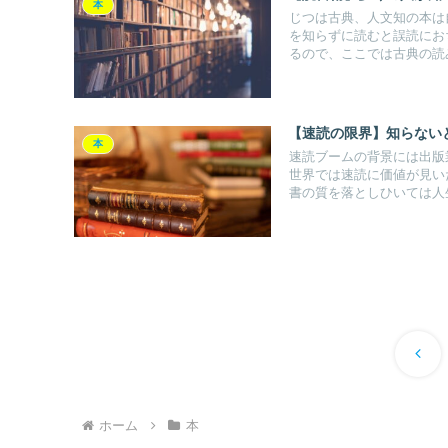
本
じつは古典、人文知の本は
を知らずに読むと誤読にお
るので、ここでは古典の読
【速読の限界】知らない
本
速読ブームの背景には出版
世界では速読に価値が見い
書の質を落としひいては人
前
へ
ホーム
本